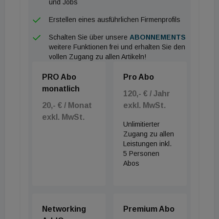
und Jobs
fehlen aber auch Unternehmen, die mit der
Erstellen eines ausführlichen Firmenprofils
Digitalisierung ihre gesamte Vertriebsstrategie neu
Schalten Sie über unsere
ABONNEMENTS
denken. Und wenn Heizkessel Klimaanlagen,
weitere Funktionen frei und erhalten Sie den
Lüftungsgeräte und Wärmepumpen im Fernsehen
vollen Zugang zu allen Artikeln!
beworben werden, kostet das viel Geld, das
PRO Abo
Pro Abo
anderswo eingespart werden muss. Wie dem auch
monatlich
sei, am 27. und 28. Februar sind SHK-Fachtage. An
120,- € / Jahr
20,- € / Monat
exkl. MwSt.
diesen Tagen zeigen 440 Aussteller im
exkl. MwSt.
Hallenverbund 19 bis 21 ihre Produkte und
Unlimitierter
Lösungen. Die Anwesenheit der führenden
Zugang zu allen
Leistungen inkl.
Sanitärmarken, der Sanitär- und
5 Personen
Heizungsgroßhändler sowie der
Abos
Installationsindustrie lassen die Halle 21 zu
Österreichs größter Bäderschau werden. Unter den
Ausstellern finden sich die wichtigsten Vertreter der
Networking
Premium Abo
Branche im Bereich Armaturen-, Dusch- und