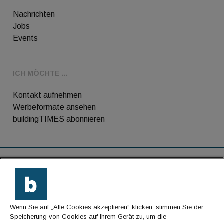
Nachrichten
Jobs
Events
ICH MÖCHTE ...
Kontakt aufnehmen
Werbeformate ansehen
buildingTIMES abonnieren
RSS-Feed
Kontakt
Wenn Sie auf „Alle Cookies akzeptieren“ klicken, stimmen Sie der
Impressum
Speicherung von Cookies auf Ihrem Gerät zu, um die