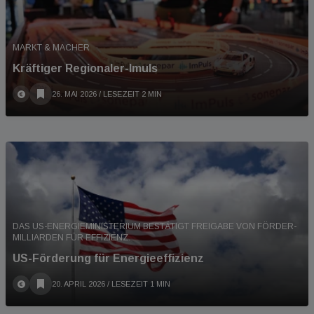
MARKT & MACHER
Kräftiger Regionaler-Imuls
26. MAI 2026
/ LESEZEIT 2 MIN
DAS US-ENERGIEMINISTERIUM BESTÄTIGT FREIGABE VON FÖRDER-
MILLIARDEN FÜR EFFIZIENZ.
US-Förderung für Energieeffizienz
20. APRIL 2026
/ LESEZEIT 1 MIN