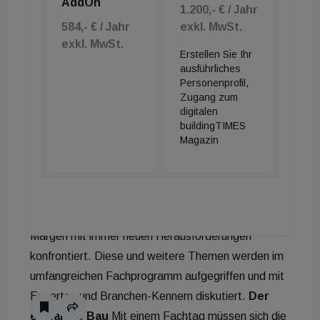
AddOn
1.200,- € / Jahr
Badewannen- sowie Keramikhersteller ebenso wie
584,- € / Jahr
exkl. MwSt.
Badmöbelanbieter und Hersteller hochwertiger
exkl. MwSt.
Erstellen Sie Ihr
Badaccessoires. Und freilich sind auch namhafte
ausführliches
Aussteller der Installationszulieferindustrie in Wels
Personenprofil,
vertreten. Neben den technischen Entwicklungen
Zugang zum
digitalen
der Aussteller in den Bereichen Bad und Energie
buildingTIMES
widmet sich die Energiesparmesse 2019 auch dem
Magazin
Megatrend Digitalisierung. Die Branche ist durch die
stetig komplexer werdenden Anforderungen und
Wünsche der Kunden ebenso wie durch den akuten
Fachkräftemangel und die geringen Handels-
Margen mit immer neuen Herausforderungen
konfrontiert. Diese und weitere Themen werden im
umfangreichen Fachprogramm aufgegriffen und mit
Experten und Branchen-Kennern diskutiert.
Der
erstarkte Bau
Mit einem Fachtag müssen sich die