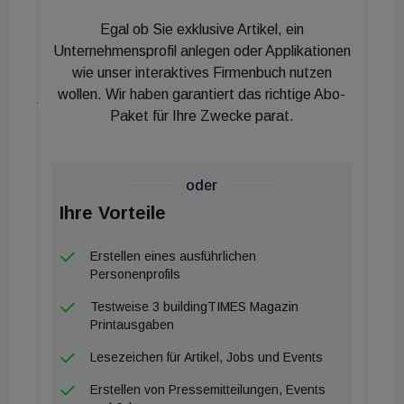
Holzheizungen ist damit etwas verwässert. Und
Egal ob Sie exklusive Artikel, ein
das Business mit Pellets & Co hatte insgesamt
Unternehmensprofil anlegen oder Applikationen
schon feurigere Jahre. Dazu kommt der fast schon
wie unser interaktives Firmenbuch nutzen
wollen. Wir haben garantiert das richtige Abo-
jämmerliche Zustand der Solarthermie und die
Paket für Ihre Zwecke parat.
Photovoltaikbranche, die mit Wels nie richtig warm
wurde und ihre eigenen Events hat. Bleibt als
Zugpferd die Wärmepumpe. Und die ist,
oder
abgesehen von wenigen Ausnahmen, in Wels
Ihre Vorteile
traditionell in den unattraktivsten Hallen
untergebracht. Und dann ist da schließlich noch die
Erstellen eines ausführlichen
ISH im März noch eine Weltleitmesse, auf der
Personenprofils
zahlreiche Aussteller ihre Innovationen erstmals
Testweise 3 buildingTIMES Magazin
einem großen Publikum präsentieren wollen, was
Printausgaben
den Fall Wels noch einmal verkompliziert. Vielleicht
Lesezeichen für Artikel, Jobs und Events
liegen darin die Ursachen dafür, dass Wels heuer
Erstellen von Pressemitteilungen, Events
lange um Aussteller geworben hat. Womöglich