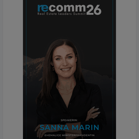
Themen Renovierung, Sanierung und
Modernisierung. Klingt nicht gerade hypermodern.
Vielleicht denkt die Messe Wels aus guten Gründen
über eine Umbenennung der Energiesparmesse
nach.