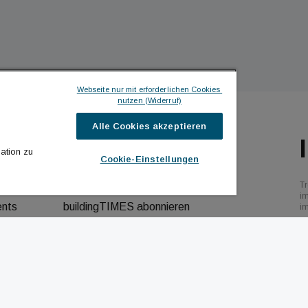
Webseite nur mit erforderlichen Cookies 
nutzen (Widerruf)
Alle Cookies akzeptieren
ILDINGTIMES
ICH MÖCHTE ...
ation zu
Cookie-Einstellungen
hrichten
Kontakt aufnehmen
Tr
bs
Werbeformate ansehen
i
ents
buildingTIMES abonnieren
i