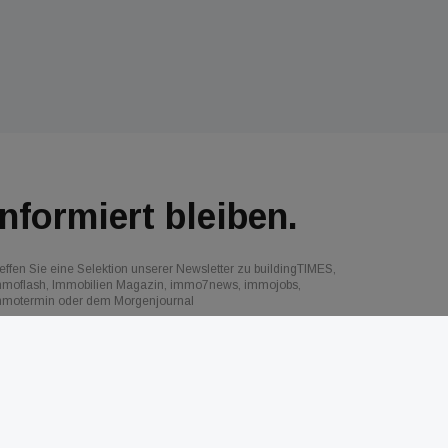
Informiert bleiben.
effen Sie eine Selektion unserer Newsletter zu buildingTIMES,
mmoflash, Immobilien Magazin, immo7news, immojobs,
mmotermin oder dem Morgenjournal
Jetzt anmelden