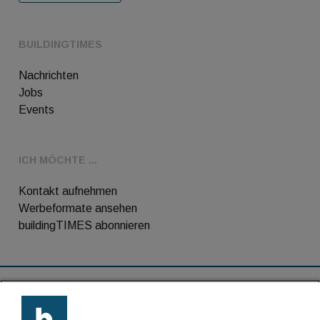
BUILDINGTIMES
Nachrichten
Jobs
Events
ICH MÖCHTE ...
Kontakt aufnehmen
Werbeformate ansehen
buildingTIMES abonnieren
RSS-Feed