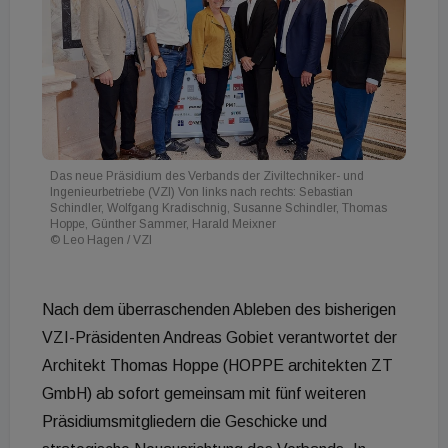
Das neue Präsidium des Verbands der Ziviltechniker- und
Ingenieurbetriebe (VZI) Von links nach rechts: Sebastian
Schindler, Wolfgang Kradischnig, Susanne Schindler, Thomas
Hoppe, Günther Sammer, Harald Meixner
© Leo Hagen / VZI
Nach dem überraschenden Ableben des bisherigen
VZI-Präsidenten Andreas Gobiet verantwortet der
Architekt Thomas Hoppe (HOPPE architekten ZT
GmbH) ab sofort gemeinsam mit fünf weiteren
Präsidiumsmitgliedern die Geschicke und