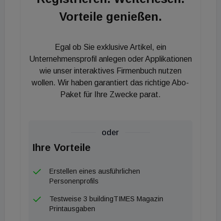
Hoppe bei der offiziellen Bestätigung seiner
Vorteile genießen.
Position im Rahmen der Generalversammlung des
Verbands.
Egal ob Sie exklusive Artikel, ein
Unternehmensprofil anlegen oder Applikationen
Neben Hoppe ist Susanne Schindler (Allplan) als
wie unser interaktives Firmenbuch nutzen
Vizepräsidentin mit an Bord, die weiteren
wollen. Wir haben garantiert das richtige Abo-
Präsidiumsmitglieder sind Wolfgang Kradischnig
Paket für Ihre Zwecke parat.
(Delta), Günther Sammer (Vasko + Partner), Harald
Meixner (Meixner Vermessung) und Sebastian
Schindler (Allplan), der als neues Mitglied kooptiert
oder
wurde und sich im Juni 2024 offiziell zur Wahl stellt.
Ihre Vorteile
Die Schwerpunktthemen wurden in einem
Erstellen eines ausführlichen
gemeinsamen Strategieprozess über den Sommer
Personenprofils
hinweg erarbeitet und werden in den kommenden
Testweise 3 buildingTIMES Magazin
Monaten in konkrete Maßnahmen gegossen.
Printausgaben