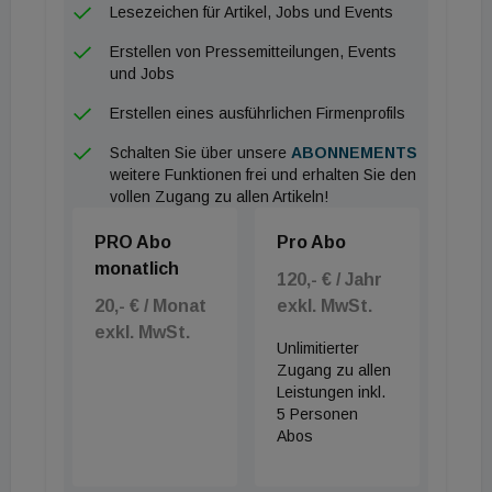
Die unternehmerische und internationale
Lesezeichen für Artikel, Jobs und Events
Ausrichtung des Verbands soll gewährleisten, dass
Erstellen von Pressemitteilungen, Events
nationale und internationale Entwicklungen und
und Jobs
Trends verstärkt in den Verband Eingang finden.
Erstellen eines ausführlichen Firmenprofils
Mitglieder sollen aus diesen einen konkreten Nutzen
Schalten Sie über unsere
ABONNEMENTS
für das eigene Unternehmen generieren. Auch die
weitere Funktionen frei und erhalten Sie den
Aus- und Weiterbildung in Zusammenarbeit mit
vollen Zugang zu allen Artikeln!
einschlägigen Universitäten und Fachhochschulen
PRO Abo
Pro Abo
soll nachhaltig gefördert werden.
monatlich
120,- € / Jahr
20,- € / Monat
exkl. MwSt.
exkl. MwSt.
Unlimitierter
Zugang zu allen
Leistungen inkl.
5 Personen
Abos