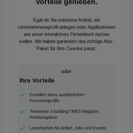
Vorteile genießen.
Geschäftsfeld werden. Das Potenzial sei jedenfalls
gegeben, denn derzeit würden manche
Egal ob Sie exklusive Artikel, ein
Gebäudebetreiber bis zu 25.000 Euro jährlich für die
Unternehmensprofil anlegen oder Applikationen
Wartung der Gebäudeleittechnik zahlen, ohne dass
wie unser interaktives Firmenbuch nutzen
genau definiert sei, wofür dieser Betrag eigentlich
wollen. Wir haben garantiert das richtige Abo-
anfällt, wie Schenk vermutet.
Paket für Ihre Zwecke parat.
&nbsp;
oder
FM für Fortgeschrittene
Ihre Vorteile
Eine weitere Stoßrichtung stellt die Industrie dar,
Erstellen eines ausführlichen
wo die hohe Verfügbarkeit der Technik großen
Personenprofils
Stellenwert hat. Damit gibt es auch Potenzial für
Testweise 3 buildingTIMES Magazin
vorausschauende Wartung und Service. Derzeit
Printausgaben
habe man ein erstes Pilotprojekt mit Sensoren von
Lesezeichen für Artikel, Jobs und Events
ABB laufen, die laufend über Betriebszustände