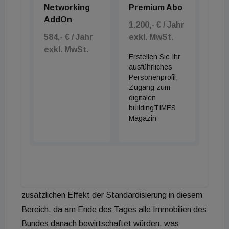
Networking
Premium Abo
dorthin vorantreiben könnte und dieses Vakuum
AddOn
z.B. im öffentlichen Bereich gefüllt werden könnte.
1.200,- € / Jahr
584,- € / Jahr
exkl. MwSt.
„Der Bund als Bauherr müsste BIM im Zuge der
exkl. MwSt.
Ausschreibung nicht bloß verlangen – wie das
Erstellen Sie Ihr
aktuell ja schon der Fall ist –, sondern dieses Tool
ausführliches
Personenprofil,
auch gratis allen Bietern für das konkrete Verfahren
Zugang zum
und (Bau-)Vorhaben zur Verfügung stellen. Damit
digitalen
buildingTIMES
wäre sichergestellt, dass nicht irgendwelche
Magazin
‚Pseudo-BIMs‘ angeboten und eingesetzt werden,
sondern leistungsfähige Systeme. Denn schließlich
gehören die Daten des (Bau-)Vorhabens auch dem
Bund, der diese zur weiteren Verwendung und
Nutzung übernimmt. Das hätte auch den
zusätzlichen Effekt der Standardisierung in diesem
Bereich, da am Ende des Tages alle Immobilien des
Bundes danach bewirtschaftet würden, was