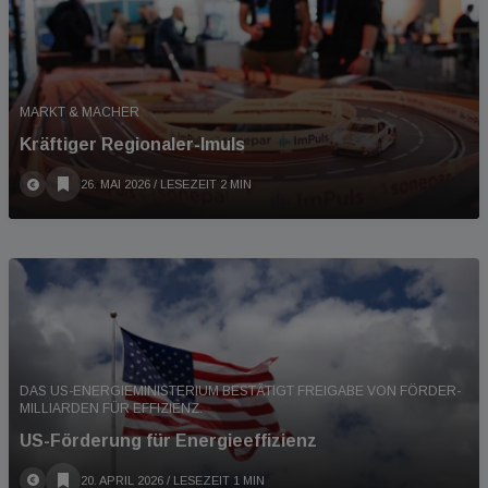
MARKT & MACHER
Kräftiger Regionaler-Imuls
26. MAI 2026
/ LESEZEIT 2 MIN
DAS US-ENERGIEMINISTERIUM BESTÄTIGT FREIGABE VON FÖRDER-
MILLIARDEN FÜR EFFIZIENZ.
US-Förderung für Energieeffizienz
20. APRIL 2026
/ LESEZEIT 1 MIN