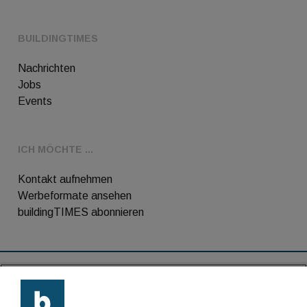
BUILDINGTIMES
Nachrichten
Jobs
Events
ICH MÖCHTE ...
Kontakt aufnehmen
Werbeformate ansehen
buildingTIMES abonnieren
RSS-Feed