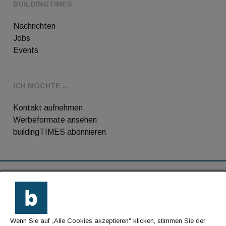
BUILDINGTIMES
Nachrichten
Jobs
Events
ICH MÖCHTE ...
Kontakt aufnehmen
Werbeformate ansehen
buildingTIMES abonnieren
RSS-Feed
Kontakt
Wenn Sie auf „Alle Cookies akzeptieren“ klicken, stimmen Sie der
Impressum