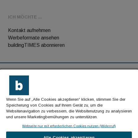
ICH MÖCHTE ...
Kontakt aufnehmen
Werbeformate ansehen
buildingTIMES abonnieren
RSS-Feed
Kontakt
Wenn Sie auf „Alle Cookies akzeptieren“ klicken, stimmen Sie der
Impressum
Speicherung von Cookies auf Ihrem Gerät zu, um die
Websitenavigation zu verbessern, die Websitenutzung zu analysieren
Datenschutz
und unsere Marketingbemühungen zu unterstützen.
AGB
Webseite nur mit erforderlichen Cookies nutzen (Widerruf)
Alle Cookies akzeptieren