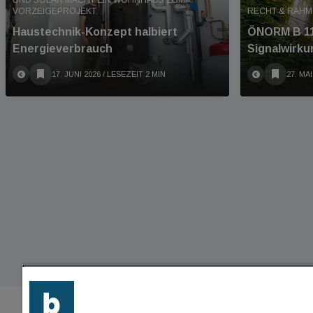
UND SOLAR MACHT EIN WOHNHAUS ZUM
VORZEIGEPROJEKT.
RECHT & RAH
Haustechnik-Konzept halbiert
ÖNORM B 11
Energieverbrauch
Signalwirku
17. JUNI 2026
/ LESEZEIT 2 MIN
27. MAI