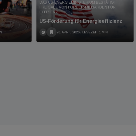
DAS US-ENERGIEMINISTERIUM BESTÄTIGT
FREIGABE VON FÖRDER-MILLIARDEN FÜR
EFFIZIENZ.
s
US-Förderung für Energieeffizienz
IN
20. APRIL 2026
/ LESEZEIT 1 MIN