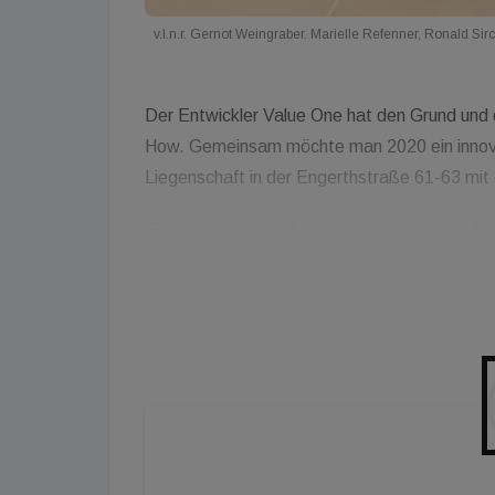
v.l.n.r. Gernot Weingraber. Marielle Refenner, Ronald Sirc
Der Entwickler Value One hat den Grund und
How. Gemeinsam möchte man 2020 ein innovati
Liegenschaft in der Engerthstraße 61-63 m
Gebaut werden soll mit den beiden Kallco-Pa
patentierten Systeme ermöglichen Mehrwerte
Mehrfachnutzbarkeit bei gleicher Kubatur, 
Unterstützung mittels Erdwärme im gesamten 
Eisinger-Sewald, Geschäftsführer von Kallco