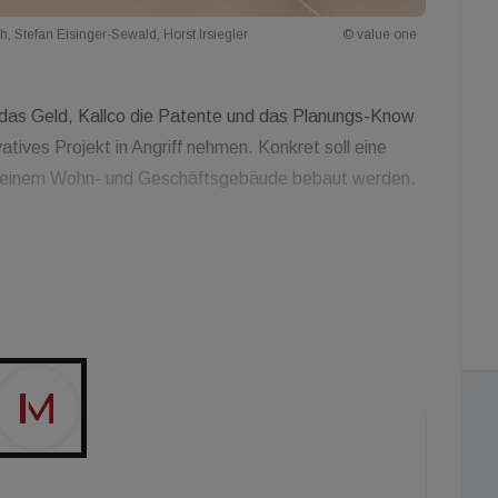
h, Stefan Eisinger-Sewald, Horst Irsiegler
© value one
 das Geld, Kallco die Patente und das Planungs-Know
ves Projekt in Angriff nehmen. Konkret soll eine
it einem Wohn- und Geschäftsgebäude bebaut werden.
tentsystemen Slim Building und Klima Loop. „Unsere
 in Bezugnahme auf Flächeneffizienz und
sowie Ressourcenschonung durch energetische
Lebenszyklus der Immobilie", erklärt Stefan
.