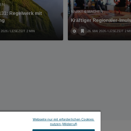
MEN
MARKT & MACHER
31: Regelwerk mit
ng
Kräftiger Regionaler-Imul
 2026
/ LESEZEIT 2 MIN
26. MAI 2026
/ LESEZEIT 2 M
Webseite nur mit erforderlichen Cookies 
nutzen (Widerruf)