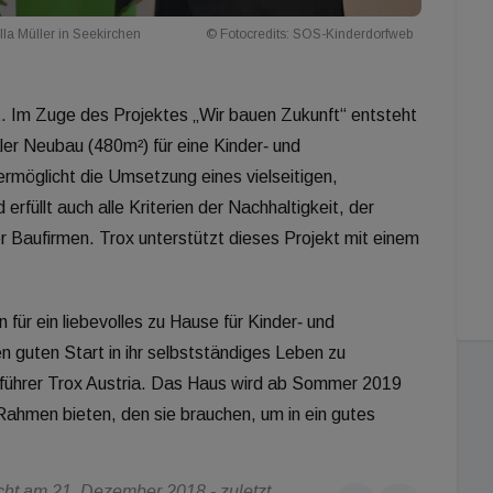
lla Müller in Seekirchen
© Fotocredits: SOS-Kinderdorfweb
. Im Zuge des Projektes „Wir bauen Zukunft“ entsteht
ler Neubau (480m²) für eine Kinder‐ und
rmöglicht die Umsetzung eines vielseitigen,
rfüllt auch alle Kriterien der Nachhaltigkeit, der
er Baufirmen. Trox unterstützt dieses Projekt mit einem
n für ein liebevolles zu Hause für Kinder‐ und
 guten Start in ihr selbstständiges Leben zu
sführer Trox Austria. Das Haus wird ab Sommer 2019
 Rahmen bieten, den sie brauchen, um in ein gutes
ht am 21. Dezember 2018 - zuletzt