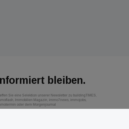
Informiert bleiben.
effen Sie eine Selektion unserer Newsletter zu buildingTIMES,
mmoflash, Immobilien Magazin, immo7news, immojobs,
mmotermin oder dem Morgenjournal
Jetzt anmelden