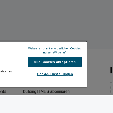
Webseite nur mit erforderlichen Cookies 
nutzen (Widerruf)
Alle Cookies akzeptieren
ILDINGTIMES
ICH MÖCHTE ...
ation zu
Cookie-Einstellungen
hrichten
Kontakt aufnehmen
Tr
bs
Werbeformate ansehen
i
ents
buildingTIMES abonnieren
i