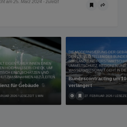
ht am 25. März 2024 - zuletzt
DIE MODERNISIERUNG DER GEBÄ
DEN DIENSTSTELLEN DES BUNDE
FÜR LAND- UND FORSTWIRTSCHAF
HLT EIGENTÜMER:INNEN EINEN
UMWELTSCHUTZ, REGIONEN UND
EN HOCHWASSER- CHECK, UM
WASSERWIRTSCHAFT GEHT IN DIE 
STISCH EINZUSCHÄTZEN UND
HUTZMASSNAHMEN ABZULEITEN.
Bundescontracting um 10
lienz für Gebäude
verlängert
BRUAR 2026
/ LESEZEIT 1 MIN
27. FEBRUAR 2026
/ LESEZE