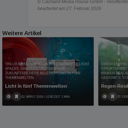
© Cachalot Media House GmbH - Veröffentlic
bearbeitet am 27. Februar 2026
Weitere Artikel
TRILUX PRÄSENTIERT UNTER DEM MOTTO „LIGHT.
DEKRA EMPFIE
SPACES. DIALOGUE“ ZEITGEMÄSSE, Z
STRUKTURIERT
UKUNFTSSICHERE BELEUCHTUNG IN FÜNF T
RISIKEN REALI
HEMENWELTEN.
GEEIGNETE SC
Licht in fünf Themenwelten
Regen-Resi
02. MÄRZ 2026
/ LESEZEIT 2 MIN
27. FE