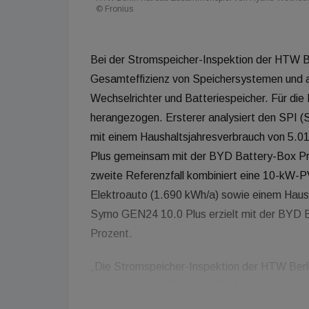
© Fronius
Bei der Stromspeicher-Inspektion der HTW Ber
Gesamteffizienz von Speichersystemen und a
Wechselrichter und Batteriespeicher. Für die
herangezogen. Ersterer analysiert den SPI 
mit einem Haushaltsjahresverbrauch von 5.01
Plus gemeinsam mit der BYD Battery-Box Pr
zweite Referenzfall kombiniert eine 10-kW
Elektroauto (1.690 kWh/a) sowie einem Haus
Symo GEN24 10.0 Plus erzielt mit der BYD 
Prozent.
„Die Stromspeicher-Inspektion der HTW Berlin i
unsere Kunden. Durch die Prüfung von unabhä
unserem Hybrid-Wechselrichter Fronius GEN