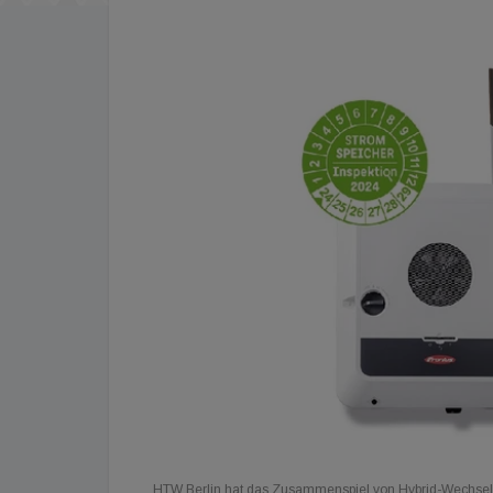
HTW Berlin hat das Zusammenspiel von Hybrid-Wechselri