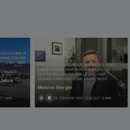
UDETECHNIK IN
SMINISTERIUMS
T, KLIMA- UND
DER STEIRER ANTON BERGER IST SEIT RUND
EINEM HALBEN JAHR BUNDESINNUNGSMEISTER
3. RUNDE.
DER INSTALLATEURE. STILLSTAND UND
VERWALTUNG SIND SEINE SACHE NICHT.
 Jahre
Meister Berger
IT 2 MIN
26. FEBRUAR 2026
/ LESEZEIT 10 MIN