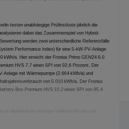
lin testen unabhängige Prüfinstitute jährlich die
nalysieren dabei das Zusammenspiel von Hybrid-
 Bewertung werden zwei unterschiedliche Referenzfälle
(System Performance Index) für eine 5-kW-PV-Anlage
0 kWh/a. Hier erreicht der Fronius Primo GEN24 6.0
emium HVS 7.7 einen SPI von 92,6 Prozent. Der
-PV-Anlage mit Wärmepumpe (2.664 kWh/a) und
haltsjahresverbrauch von 5.010 kWh/a. Der Fronius
Battery-Box Premium HVS 10.2 einen SPI von 95,4
st alljährlich ein wichtiger Indikator für uns und
ngiger Seite wird deutlich, dass die Kombination aus
24 Plus und der BYD Battery-Box Premium eine