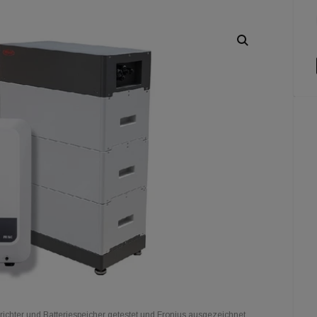
chter und Batteriespeicher getestet und Fronius ausgezeichnet.