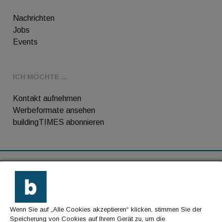
Nachrichten
Jobs
Events
ICH MÖCHTE ...
Kontakt aufnehmen
Werbeformate ansehen
buildingTIMES abonnieren
RSS-Feed
Kontakt
Wenn Sie auf „Alle Cookies akzeptieren“ klicken, stimmen Sie der
Impressum
Speicherung von Cookies auf Ihrem Gerät zu, um die