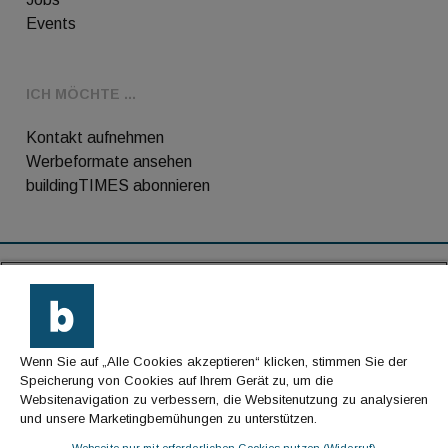
Events
ICH MÖCHTE ...
Kontakt aufnehmen
Werbeformate ansehen
buildingTIMES abonnieren
RSS-Feed
Kontakt
Wenn Sie auf „Alle Cookies akzeptieren“ klicken, stimmen Sie der
Impressum
Speicherung von Cookies auf Ihrem Gerät zu, um die
Websitenavigation zu verbessern, die Websitenutzung zu analysieren
Datenschutz
und unsere Marketingbemühungen zu unterstützen.
AGB