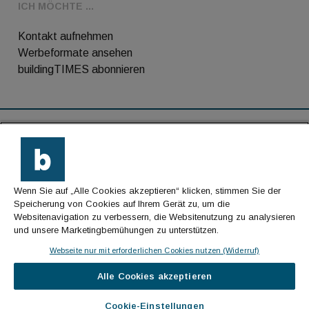
ICH MÖCHTE ...
Kontakt aufnehmen
Werbeformate ansehen
buildingTIMES abonnieren
RSS-Feed
Kontakt
Wenn Sie auf „Alle Cookies akzeptieren“ klicken, stimmen Sie der
Impressum
Speicherung von Cookies auf Ihrem Gerät zu, um die
Websitenavigation zu verbessern, die Websitenutzung zu analysieren
Datenschutz
und unsere Marketingbemühungen zu unterstützen.
AGB
Webseite nur mit erforderlichen Cookies nutzen (Widerruf)
Alle Cookies akzeptieren
© Cachalot Media House GmbH - Alle Rechte
vorbehalten
Cookie-Einstellungen