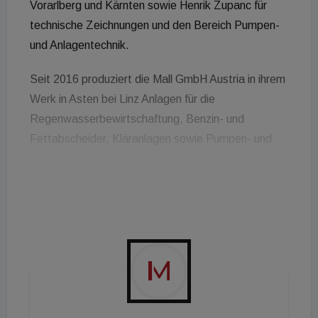
Vorarlberg und Kärnten sowie Henrik Zupanc für
technische Zeichnungen und den Bereich Pumpen-
und Anlagentechnik.
Seit 2016 produziert die Mall GmbH Austria in ihrem
Werk in Asten bei Linz Anlagen für die
Regenwasserbewirtschaftung, Benzin- und
Fettabscheider, Kläranlagen sowie Pumpen- und
Anlagentechnik. Die seitdem stetig steigende
Nachfrage nach den Gewässerschutzlösungen des
Umweltspezialisten hat nun dazu geführt, dass ein
zusätzlicher Standort in Kärnten eingerichtet
wurde, um den Weg der Expansion in Österreich mit
einer vergrößerten Vertriebsmannschaft fortsetzen
zu können.