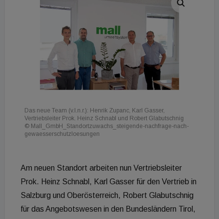
Das neue Team (v.l.n.r.): Henrik Zupanc, Karl Gasser,
Vertriebsleiter Prok. Heinz Schnabl und Robert Glabutschnig
© Mall_GmbH_Standortzuwachs_steigende-nachfrage-nach-
gewaesserschutzloesungen
Am neuen Standort arbeiten nun Vertriebsleiter
Prok. Heinz Schnabl, Karl Gasser für den Vertrieb in
Salzburg und Oberösterreich, Robert Glabutschnig
für das Angebotswesen in den Bundesländern Tirol,