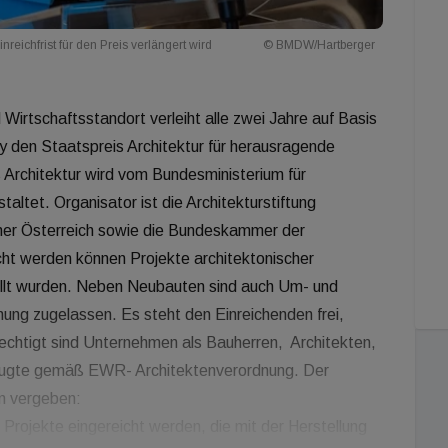
reichfrist für den Preis verlängert wird
© BMDW/Hartberger
 Wirtschaftsstandort verleiht alle zwei Jahre auf Basis
y den Staatspreis Architektur für herausragende
 Architektur wird vom Bundesministerium für
taltet. Organisator ist die Architekturstiftung
mmer Österreich sowie die Bundeskammer der
eicht werden können Projekte architektonischer
tellt wurden. Neben Neubauten sind auch Um- und
hung zugelassen. Es steht den Einreichenden frei,
echtigt sind Unternehmen als Bauherren, Architekten,
efugte gemäß EWR- Architektenverordnung. Der
en vergeben:
 Projekte eingereicht werden, die mit der Herstellung