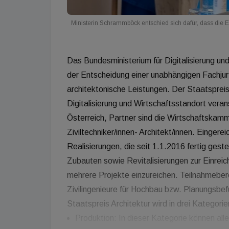
Ministerin Schrammböck entschied sich dafür, dass die Ein
Das Bundesministerium für Digitalisierung und
der Entscheidung einer unabhängigen Fachjur
architektonische Leistungen. Der Staatspreis
Digitalisierung und Wirtschaftsstandort verans
Österreich, Partner sind die Wirtschaftska
Ziviltechniker/innen- Architekt/innen. Einger
Realisierungen, die seit 1.1.2016 fertig ges
Zubauten sowie Revitalisierungen zur Einreic
mehrere Projekte einzureichen. Teilnahmeber
Zivilingenieure für Hochbau bzw. Planungsb
Staatspreis Architektur wird in drei Kategori
Produktion: In dieser Kategorie können alle