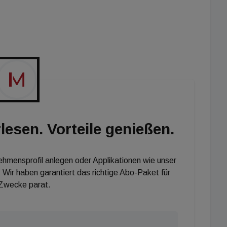
 können etwa Industrie- oder Gewerbegebäude sein,
 Gewerbeparks.
alle Projekte eingereicht werden, die Dienstleistungen
 stellen. Dies können Betriebe des Tourismus und der
dheitsbereich, aber auch Gebäude für Verwaltung und
n Projekte mit zukunftsweisenden Lösungen für
en Wandels und solche, die sich durch innovativen
ngstechnologien auszeichnen, eingereicht werden.
lesen. Vorteile genießen.
glich. Alle Informationen zur Einreichung finden Sie
nehmensprofil anlegen oder Applikationen wie unser
 Wir haben garantiert das richtige Abo-Paket für
 Zwecke parat.