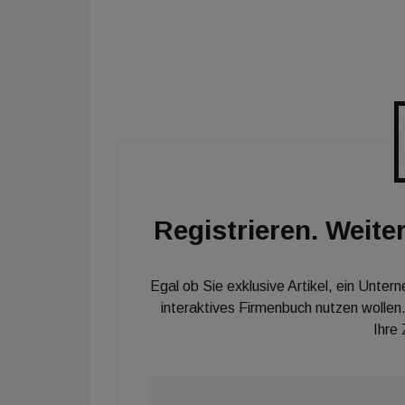
von Gütern in Zusammenhang stehen. Dies
aber auch Masterpläne für Industrie- oder
Dienstleistung: In dieser Kategorie können 
in einem breiten Verständnis zur Verfügung
Freizeitwirtschaft sein, Objekte im Gesun
Handel.
Digitalisierung: In dieser Kategorie könne
Arbeitssituationen im Zeitalter des digital
Einsatz von digitalen Entwurfs- und Planu
Registrieren. Weiter
Einreichungen sind bis 18. September 2020 mö
hier
.
Egal ob Sie exklusive Artikel, ein Unter
interaktives Firmenbuch nutzen wollen.
Ihre