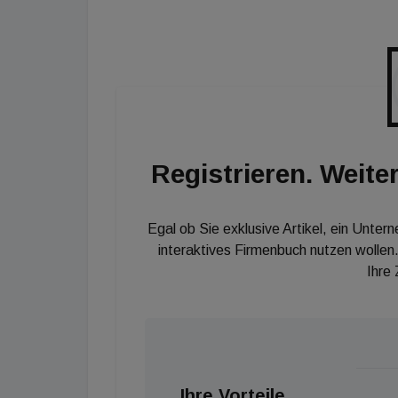
ESG-Berichtsanforderungen erfüllen können -
im Vergleich zu anderen Regionen der Welt weit
Umfrage zeigt jedoch, dass nur ein Drittel d
Politiken in ihre Lieferketten integriert haben.
&nbsp;
Registrieren. Weiter
Egal ob Sie exklusive Artikel, ein Unter
interaktives Firmenbuch nutzen wollen.
Ihre
Ihre Vorteile