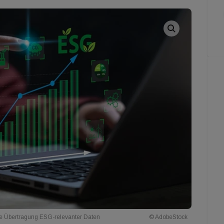
rte Übertragung ESG-relevanter Daten
© AdobeStock