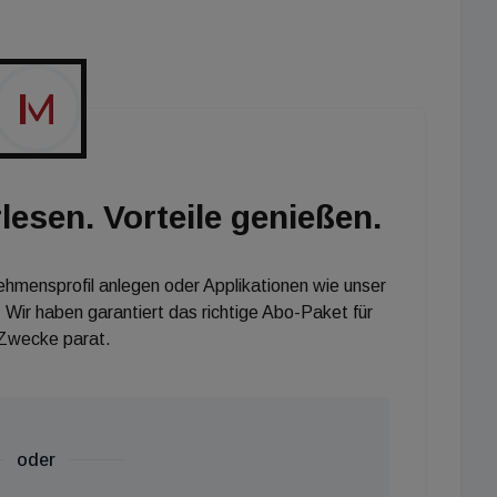
 ein Umstand, der in Europa, wo die ESG-Vorschriften
er fortgeschritten sind, stärker ins Gewicht fällt. Die
er Unternehmen weltweit bisher ESG-Richtlinien und -
lesen. Vorteile genießen.
nehmensprofil anlegen oder Applikationen wie unser
 Wir haben garantiert das richtige Abo-Paket für
 Zwecke parat.
oder