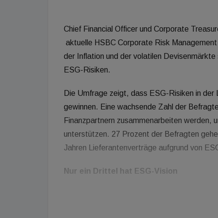
Chief Financial Officer und Corporate Treas
aktuelle HSBC Corporate Risk Management S
der Inflation und der volatilen Devisenmärk
ESG-Risiken.
Die Umfrage zeigt, dass ESG-Risiken in der
gewinnen. Eine wachsende Zahl der Befragte
Finanzpartnern zusammenarbeiten werden, u
unterstützen. 27 Prozent der Befragten gehen
Jahren Lieferantenverträge aufgrund von E
Nur ein Drittel hat ESG-Vision
99 Prozent der Befragten gaben an, dass si
Transparenz ihrer Zulieferer machen, während