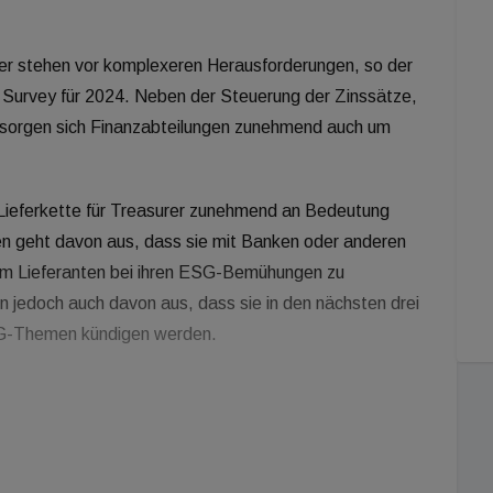
urer stehen vor komplexeren Herausforderungen, so der
urvey für 2024. Neben der Steuerung der Zinssätze,
te sorgen sich Finanzabteilungen zunehmend auch um
 Lieferkette für Treasurer zunehmend an Bedeutung
n geht davon aus, dass sie mit Banken oder anderen
m Lieferanten bei ihren ESG-Bemühungen zu
 jedoch auch davon aus, dass sie in den nächsten drei
SG-Themen kündigen werden.
e sich zumindest etwas Sorgen um die ESG-
 56 Prozent sehr besorgt, darüber sind, ob sie die