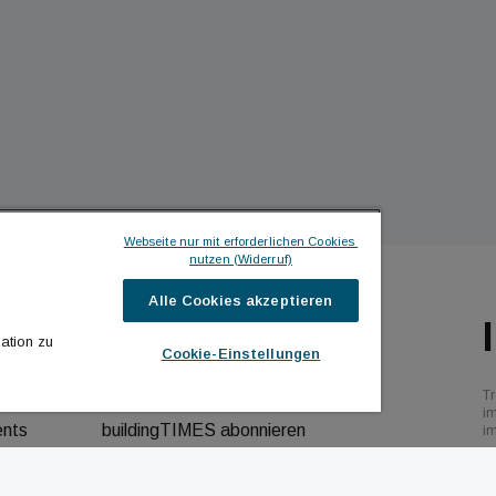
Webseite nur mit erforderlichen Cookies 
nutzen (Widerruf)
Alle Cookies akzeptieren
ILDINGTIMES
ICH MÖCHTE ...
ation zu
Cookie-Einstellungen
hrichten
Kontakt aufnehmen
Tr
bs
Werbeformate ansehen
i
ents
buildingTIMES abonnieren
i