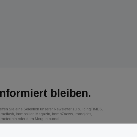
Informiert bleiben.
effen Sie eine Selektion unserer Newsletter zu buildingTIMES,
mmoflash, Immobilien Magazin, immo7news, immojobs,
mmotermin oder dem Morgenjournal
Jetzt anmelden