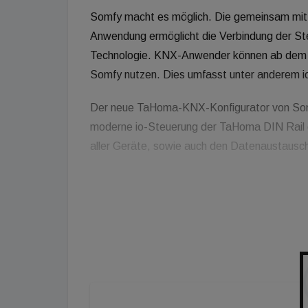
Somfy macht es möglich. Die gemeinsam mit
Anwendung ermöglicht die Verbindung der S
Technologie. KNX-Anwender können ab dem d
Somfy nutzen. Dies umfasst unter anderem 
Der neue TaHoma-KNX-Konfigurator von Som
moderne io-Steuerung der TaHoma DIN Rail d
aller Geräte, sowie auch den Datenaustausc
Die Anwendung eignet sich nicht nur für Ein- 
mehrgeschossige Wohnbauten. Der neue TaHo
Systemgeneratoren und Elektroinstallateure ve
&nbsp;