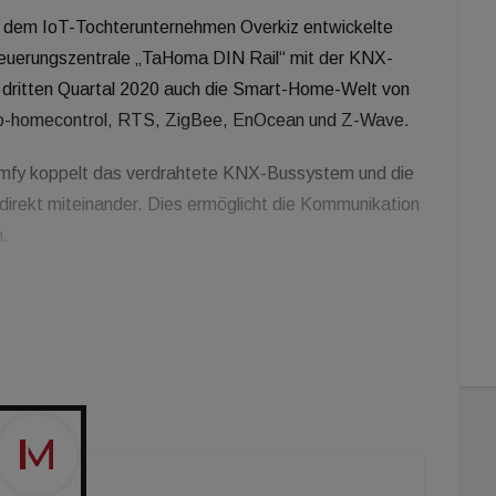
 dem IoT-Tochterunternehmen Overkiz entwickelte
teuerungszentrale „TaHoma DIN Rail“ mit der KNX-
ritten Quartal 2020 auch die Smart-Home-Welt von
io-homecontrol, RTS, ZigBee, EnOcean und Z-Wave.
fy koppelt das verdrahtete KNX-Bussystem und die
irekt miteinander. Dies ermöglicht die Kommunikation
h.
und Mehrfamilienhäuser, sondern auch für
ma-KNX-Konfigurator hat das Ziel die Arbeit der
reinfacht und effizienter zu gestallten.