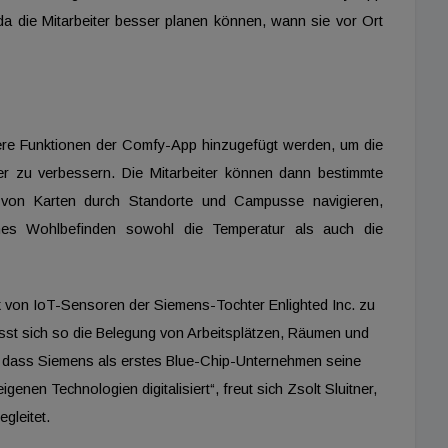
da die Mitarbeiter besser planen können, wann sie vor Ort
ere Funktionen der Comfy-App hinzugefügt werden, um die
er zu verbessern. Die Mitarbeiter können dann bestimmte
fe von Karten durch Standorte und Campusse navigieren,
ches Wohlbefinden sowohl die Temperatur als auch die
k von IoT-Sensoren der Siemens-Tochter Enlighted Inc. zu
ässt sich so die Belegung von Arbeitsplätzen, Räumen und
uf, dass Siemens als erstes Blue-Chip-Unternehmen seine
genen Technologien digitalisiert“, freut sich Zsolt Sluitner,
gleitet.