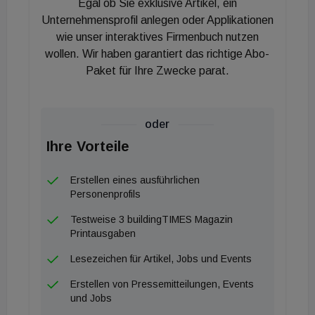
Egal ob Sie exklusive Artikel, ein
Online-Verwaltung benutzerfreundlich steuern.
Unternehmensprofil anlegen oder Applikationen
Maximale Sicherheit also bei so viel Feierlaune.
wie unser interaktives Firmenbuch nutzen
wollen. Wir haben garantiert das richtige Abo-
Paket für Ihre Zwecke parat.
oder
Ihre Vorteile
Erstellen eines ausführlichen
Personenprofils
Testweise 3 buildingTIMES Magazin
Printausgaben
Lesezeichen für Artikel, Jobs und Events
Erstellen von Pressemitteilungen, Events
und Jobs