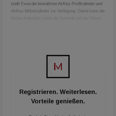
stellt Evva die bewährten AirKey-Profilzylinder und
AirKey-Möbelzylinder zur Verfügung. Damit kann die
Aicher Ambulanz Union die Zentrale auf der Wiesn,
die Personal- und Behandlungsräume sichern und
gleichzeitig für die zahlreichen Einsatzkräfte vor Ort
zugänglich machen. 43 administrativ tätige
Mitarbeiter erhalten eine Schließkarte mit
verschiedenen Schließbereichen. So öffnen sich nur
die Türen, die für den Mitarbeiter auch erlaubt sind.
Sollte in all dem Trubel etwas verloren gehen, kann
der Zugang einfach gesperrt werden. Denn die
Zutrittsregelung, die Vergabe der Berechtigungen,
Registrieren. Weiterlesen.
das Freischalten und Sperren können Mitarbeitende
Vorteile genießen.
der Aicher Group zentral vom PC aus über die
eigens von Evva entwickelte AirKey-App und die