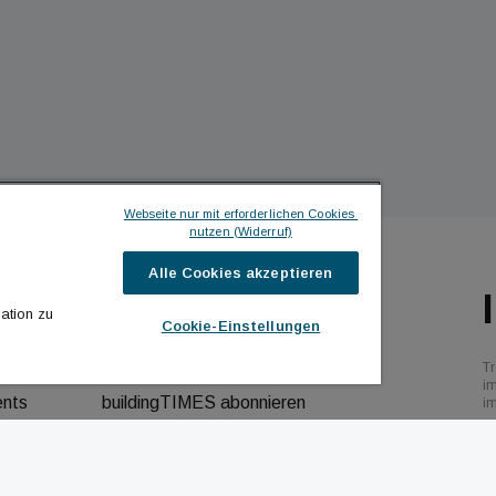
Webseite nur mit erforderlichen Cookies 
nutzen (Widerruf)
Alle Cookies akzeptieren
ILDINGTIMES
ICH MÖCHTE ...
ation zu
Cookie-Einstellungen
hrichten
Kontakt aufnehmen
Tr
bs
Werbeformate ansehen
i
ents
buildingTIMES abonnieren
i