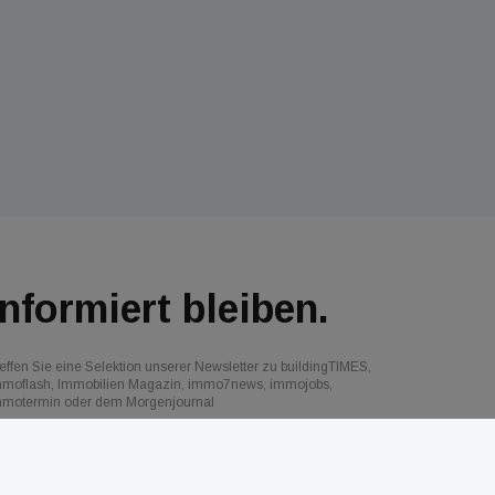
Informiert bleiben.
effen Sie eine Selektion unserer Newsletter zu buildingTIMES,
mmoflash, Immobilien Magazin, immo7news, immojobs,
mmotermin oder dem Morgenjournal
Jetzt anmelden