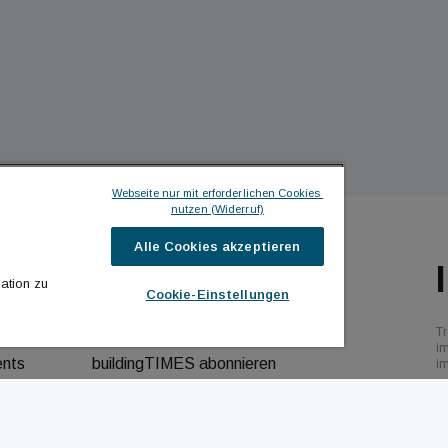
Webseite nur mit erforderlichen Cookies 
nutzen (Widerruf)
Alle Cookies akzeptieren
ILDINGTIMES
ICH MÖCHTE ...
ation zu
Cookie-Einstellungen
hrichten
Kontakt aufnehmen
Tr
bs
Werbeformate ansehen
i
ents
buildingTIMES abonnieren
i