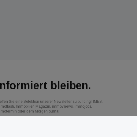
Informiert bleiben.
effen Sie eine Selektion unserer Newsletter zu buildingTIMES,
mmoflash, Immobilien Magazin, immo7news, immojobs,
mmotermin oder dem Morgenjournal
Jetzt anmelden