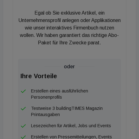
Leistungsspektrum von Schneider Electric in
Egal ob Sie exklusive Artikel, ein
diesem Bereich.
Unternehmensprofil anlegen oder Applikationen
wie unser interaktives Firmenbuch nutzen
„Wir haben die Arbeit und das Team von EcoAct
wollen. Wir haben garantiert das richtige Abo-
schon lange sehr geschätzt. Die Zusammenführung
Paket für Ihre Zwecke parat.
unserer beiden Organisationen wird uns helfen,
unsere Kunden auf der ganzen Welt noch besser
bedienen zu können“, sagt Steve Wilhite,
oder
President, Sustainability Business, Schneider
Ihre Vorteile
Electric. „Unternehmen verstehen die Dringlichkeit
des Handelns, sind aber weiterhin mit komplexen
Erstellen eines ausführlichen
Personenprofils
Herausforderungen konfrontiert, wenn es um die
Dekarbonisierung geht.“
Testweise 3 buildingTIMES Magazin
Printausgaben
Lesezeichen für Artikel, Jobs und Events
Erstellen von Pressemitteilungen, Events