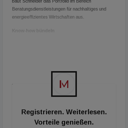
baut Schneider das Portfolio im Bereich
Beratungsdienstleistungen für nachhaltiges und
energieeffizientes Wirtschaften aus.
Know-how bündeln
Vorrangiges Ziel der Übernahme ist die
Zusammenlegung des Know-how, heißt es von
Schneider Electric. Als Spezialist für klimaneutrales
Wirtschaften hat EcoAct ein breit gefächertes
Portfolio an Beratungsdienstleistungen entwickelt,
mit denen Unternehmen unterschiedlicher Branchen
bei der Erreichung ihrer Klimaschutzziele unterstützt
werden. Darunter fallen zum Beispiel
Klimadatenwerkzeuge oder die Entwicklung von
Registrieren. Weiterlesen.
Klimaschutzprojekten. Die damit verbundenen
Vorteile genießen.
Angebote und Expertisen erweitern ab sofort das