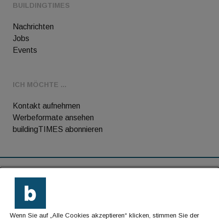
BUILDINGTIMES
Nachrichten
Jobs
Events
ICH MÖCHTE ...
Kontakt aufnehmen
Werbeformate ansehen
buildingTIMES abonnieren
RSS-Feed
Kontakt
Wenn Sie auf „Alle Cookies akzeptieren“ klicken, stimmen Sie der
Impressum