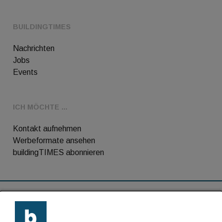
BUILDINGTIMES
Nachrichten
Jobs
Events
ICH MÖCHTE ...
Kontakt aufnehmen
Werbeformate ansehen
buildingTIMES abonnieren
RSS-Feed