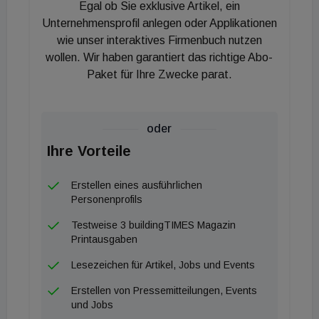
Egal ob Sie exklusive Artikel, ein
Unternehmensprofil anlegen oder Applikationen
Vom Plan zum Produkt
wie unser interaktives Firmenbuch nutzen
wollen. Wir haben garantiert das richtige Abo-
Nur 24 Stunden nach Einspeisung aller relevanten
Paket für Ihre Zwecke parat.
Planungsdaten, wie der Winkel des Gefälles oder
die Anzahl der Zuläufe, erhält der Nutzer einen
virtuellen Schachtzwilling als hochauflösende 3D-
oder
Konstruktion. Dieser wird mit einer auf
Ihre Vorteile
leistungsfähigen 3D-CAD-Servern basierenden,
Erstellen eines ausführlichen
nutzerfreundlichen Design-Software erstellt und
Personenprofils
bildet ein strömungsoptimiertes Gerinne ab, das
Testweise 3 buildingTIMES Magazin
Planer prüfen und freigeben können. Auch
Printausgaben
Lieferzeiten werden deutlich verkürzt: Zwischen
Lesezeichen für Artikel, Jobs und Events
Freigabe des digitalen Zwillings und der Lieferung
des realen Schachts liegt nur eine Woche. „Damit
Erstellen von Pressemitteilungen, Events
und Jobs
schließen wir den Kreis von digitaler Anfrage, 3D-