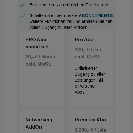
CAD-Konstruktion über die Herstellung bis hin zur
Erstellen eines ausführlichen Firmenprofils
automatisierten hoch präzisen Qualitätskontrolle“,
Schalten Sie über unsere
ABONNEMENTS
erläutert Kania. Ein weiterer Vorteil: Sollten
weitere Funktionen frei und erhalten Sie den
vollen Zugang zu allen Artikeln!
nachträgliche Modifikationen erforderlich sein,
lassen sie sich am virtuellen Schachtzwilling
PRO Abo
Pro Abo
unkompliziert umsetzen und übermitteln.
monatlich
120,- € / Jahr
20,- € / Monat
exkl. MwSt.
Vertiefende Einblicke: http://smartawaschacht-
exkl. MwSt.
animation.rehau.de/
Unlimitierter
Zugang zu allen
Leistungen inkl.
5 Personen
Abos
Networking
Premium Abo
AddOn
1.200,- € / Jahr