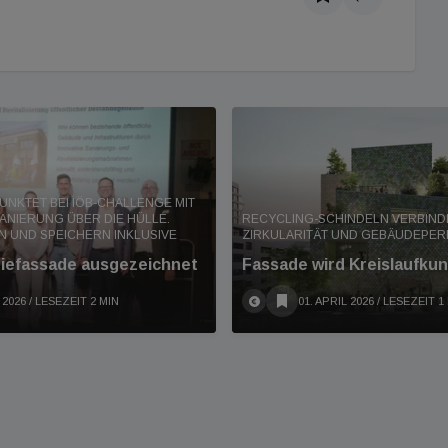
NKTET BEI IÖB-CHALLENGE MIT
ANIERUNG ÜBER DIE HÜLLE.
RECYCLING-SCHINDELN VERBIND
N UND SPEICHERN INKLUSIVE
ZIRKULARITÄT UND GEBÄUDEPE
iefassade ausgezeichnet
Fassade wird Kreislaufkun
 2026
/ LESEZEIT 2 MIN
01. APRIL 2026
/ LESEZEIT 1