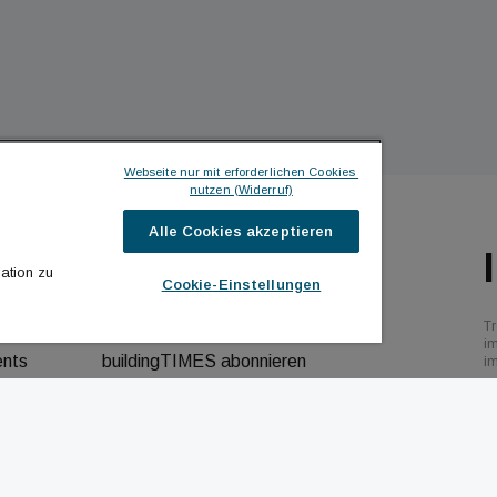
Webseite nur mit erforderlichen Cookies 
nutzen (Widerruf)
Alle Cookies akzeptieren
ILDINGTIMES
ICH MÖCHTE ...
ation zu
Cookie-Einstellungen
hrichten
Kontakt aufnehmen
Tr
bs
Werbeformate ansehen
i
ents
buildingTIMES abonnieren
i