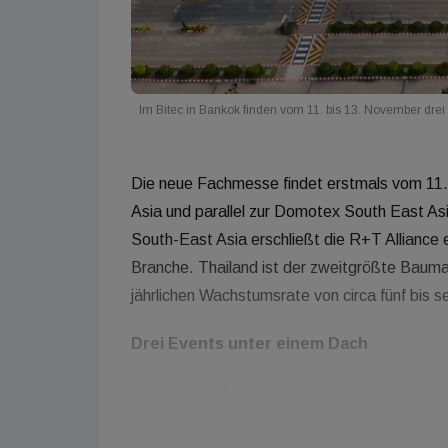
Im Bitec in Bankok finden vom 11. bis 13. November drei
Die neue Fachmesse findet erstmals vom 11
Asia und parallel zur Domotex South East Asi
South-East Asia erschließt die R+T Allianc
Branche. Thailand ist der zweitgrößte Bauma
jährlichen Wachstumsrate von circa fünf bis 
Drei Events unter einem Dach
Die R+T South-East Asia ist als spezialisie
konzipiert und findet parallel zur FutureBui
Bodenbelag und Innenausstattung) statt. Die