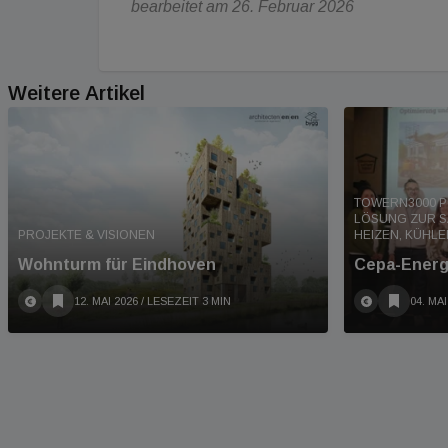
bearbeitet am 26. Februar 2026
Weitere Artikel
TOWERN3000 PU
LÖSUNG ZUR S
PROJEKTE & VISIONEN
HEIZEN, KÜHLE
Wohnturm für Eindhoven
Cepa-Energ
12. MAI 2026
/ LESEZEIT 3 MIN
04. MAI