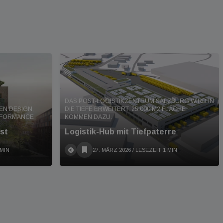
DAS POST-LOGISTIKZENTRUM SALZBURG WIRD IN
EN DESIGN,
DIE TIEFE ERWEITERT. 25.000 M2 FLÄCHE
RFORMANCE
KOMMEN DAZU.
st
Logistik-Hub mit Tiefpaterre
 MIN
27. MÄRZ 2026
/ LESEZEIT 1 MIN