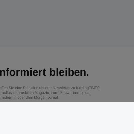
Informiert bleiben.
effen Sie eine Selektion unserer Newsletter zu buildingTIMES,
mmoflash, Immobilien Magazin, immo7news, immojobs,
mmotermin oder dem Morgenjournal
Jetzt anmelden