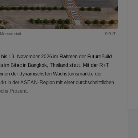
 Messen statt
© R+T
. bis 13. November 2026 im Rahmen der FutureBuild
a im Bitec in Bangkok, Thailand statt. Mit der R+T
e einen der dynamischsten Wachstumsmärkte der
rkt in der ASEAN-Region mit einer durchschnittlichen
sechs Prozent.
rte Plattform für Sonnenschutzsysteme, Türen und Tore
ld Asia und der Domotex South East Asia (Fachmesse für
 FutureBuild Asia ist in Zusammenarbeit mit führenden