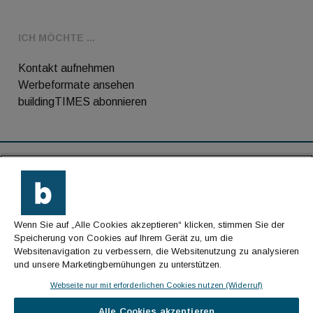
ICH MÖCHTE ...
Kontakt aufnehmen
Werbeformate ansehen
buildingTIMES abonnieren
RSS-Feed
Kontakt
Wenn Sie auf „Alle Cookies akzeptieren“ klicken, stimmen Sie der
Impressum
Speicherung von Cookies auf Ihrem Gerät zu, um die
Websitenavigation zu verbessern, die Websitenutzung zu analysieren
Datenschutz
und unsere Marketingbemühungen zu unterstützen.
AGB
Webseite nur mit erforderlichen Cookies nutzen (Widerruf)
Alle Cookies akzeptieren