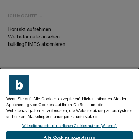
ICH MÖCHTE ...
Kontakt aufnehmen
Werbeformate ansehen
buildingTIMES abonnieren
RSS-Feed
Kontakt
Wenn Sie auf „Alle Cookies akzeptieren“ klicken, stimmen Sie der
Impressum
Speicherung von Cookies auf Ihrem Gerät zu, um die
Websitenavigation zu verbessern, die Websitenutzung zu analysieren
Datenschutz
und unsere Marketingbemühungen zu unterstützen.
AGB
Webseite nur mit erforderlichen Cookies nutzen (Widerruf)
Alle Cookies akzeptieren