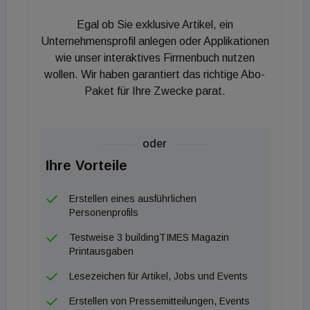
Roboter etabliert
Egal ob Sie exklusive Artikel, ein
Lünendonk verordnet Reinigungsrobotik als
Unternehmensprofil anlegen oder Applikationen
wie unser interaktives Firmenbuch nutzen
„etabliert“ im eigenen Reifegradmodell und sieht
wollen. Wir haben garantiert das richtige Abo-
Anzeichen, dass ein Übergang in eine sogenannte
Paket für Ihre Zwecke parat.
„Boom“-Phase ansteht. Insgesamt ist die Dynamik
im Markt hoch und die Nachfrage nimmt stark zu.
Lünendonk-Partner Thomas Ball kommentiert:
oder
„Reinigungsrobotik verlässt nach und nach bei
Ihre Vorteile
vielen Unternehmen die Erprobungsphase.
Kommerzielle Modelle werden gemeinsam mit
Erstellen eines ausführlichen
Personenprofils
Kunden entwickelt und die Einsatzfelder nehmen
immer weiter zu. Die Entlastung des
Testweise 3 buildingTIMES Magazin
Printausgaben
Reinigungspersonals von schweren körperlichen
Arbeiten („Cobotic“) leistet darüber hinaus einen
Lesezeichen für Artikel, Jobs und Events
Beitrag zur sozialen Verantwortung innerhalb von
Erstellen von Pressemitteilungen, Events