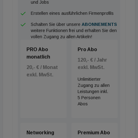
ESG. Insbesondere der erwartete zunehmende
und Jobs
Mangel an Reinigungspersonal wird in den
Erstellen eines ausführlichen Firmenprofils
kommenden Jahren die Akzeptanz von Robotik
Schalten Sie über unsere
ABONNEMENTS
schnell erhöhen.“
weitere Funktionen frei und erhalten Sie den
vollen Zugang zu allen Artikeln!
PRO Abo
Pro Abo
Das Lünendonk-Whitepaper 2024 in der Reihe
monatlich
120,- € / Jahr
„Nachhaltigkeit und soziale Verantwortung in der
20,- € / Monat
exkl. MwSt.
Gebäudereinigung“ erscheint unter dem Titel
exkl. MwSt.
Unlimitierter
„Robotik im Facility Management“ und wurde in
Zugang zu allen
Kooperation mit der RoboPlanet GmbH aus
Leistungen inkl.
5 Personen
München erstellt. Es steht
Abos
unter
www.luenendonk.de
zum kostenfreien
Download bereit.
Networking
Premium Abo