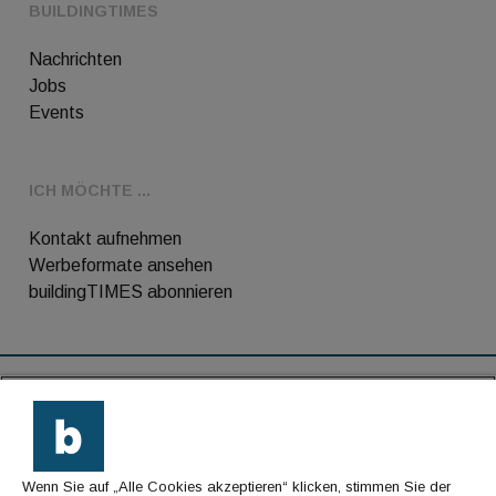
BUILDINGTIMES
Nachrichten
Jobs
Events
ICH MÖCHTE ...
Kontakt aufnehmen
Werbeformate ansehen
buildingTIMES abonnieren
RSS-Feed
Kontakt
Wenn Sie auf „Alle Cookies akzeptieren“ klicken, stimmen Sie der
Impressum