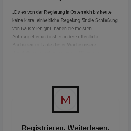
„Da es von der Regierung in Österreich bis heute
keine klare, einheitliche Regelung für die Schließung
von Baustellen gibt, haben die meisten
Auftraggeber und insbesondere öffentliche
Bauherren im Laufe dieser Woche unsere
Baustellen von sich aus eingestellt“, so die
Stellungnahme der Porr. So wie andere Bauplayer
drängt auch die Porr auf eine einheitliche Regelung
für die Schließung der Baustellen seitens der
Regierung.
Registrieren. Weiterlesen.