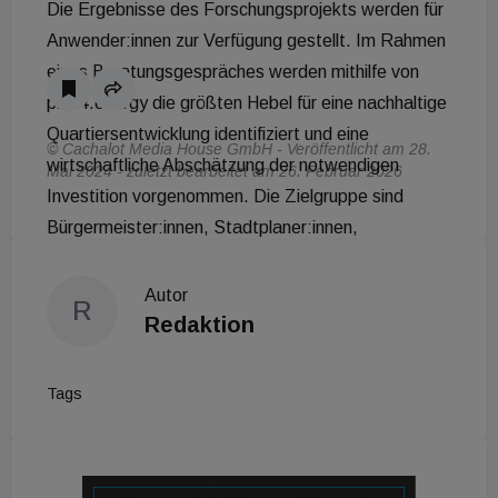
Die Ergebnisse des Forschungsprojekts werden für
Anwender:innen zur Verfügung gestellt. Im Rahmen
eines Beratungsgespräches werden mithilfe von
plan4.energy die größten Hebel für eine nachhaltige
Quartiersentwicklung identifiziert und eine
© Cachalot Media House GmbH - Veröffentlicht am 28.
wirtschaftliche Abschätzung der notwendigen
Mai 2024 - zuletzt bearbeitet am 26. Februar 2026
Investition vorgenommen. Die Zielgruppe sind
Bürgermeister:innen, Stadtplaner:innen,
Planungsbüros und Projektentwickler,
Architekt:innen, Betreiber:innen von Gewerbeparks,
Autor
R
Gebäudeverwaltungen und Wohnbauträger.
Redaktion
Mehr Informationen zur Nutzung und den Kosten
Tags
sollten bald kommen https://www.plan4.energy/
Die Projektpartner