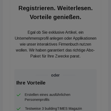
ihrer nachhaltigen Energieversorgung bieten wird,“
Registrieren. Weiterlesen.
erklärt Friederich Kupzog, Leiter der Abteilung
Power and Renewable Gas Systems (PGS) am
Vorteile genießen.
AIT Center for Energy.
Egal ob Sie exklusive Artikel, ein
Einfachere Realisierung von Plus-
Unternehmensprofil anlegen oder Applikationen
Energiequartieren
wie unser interaktives Firmenbuch nutzen
wollen. Wir haben garantiert das richtige Abo-
Plus-Energiequartiere (PEQ) sind energieeffiziente
Paket für Ihre Zwecke parat.
Stadtteile mit verschiedenen Gebäudetypen und
Energienutzung, die keine CO2-Emissionen
aufweisen und aktiv eine jährliche lokale
oder
Überschussproduktion erneuerbarer Energien
Ihre Vorteile
verwalten. PEQ verfolgen dabei ein nachhaltiges
integriertes Energiekonzept, wonach der
Erstellen eines ausführlichen
Personenprofils
Energiebedarf des Quartiers in den Sektoren
Gebäude und Mobilität durch Erschließung lokaler
Testweise 3 buildingTIMES Magazin