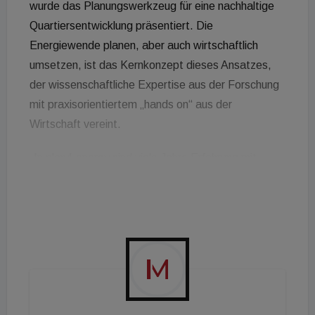
wurde das Planungswerkzeug für eine nachhaltige
Quartiersentwicklung präsentiert. Die
Energiewende planen, aber auch wirtschaftlich
umsetzen, ist das Kernkonzept dieses Ansatzes,
der wissenschaftliche Expertise aus der Forschung
mit praxisorientiertem „hands on“ aus der
Wirtschaft vereint.
„In plan4.energy sind viele Jahre Erfahrung mit
regionalen erneuerbaren Energiesystemen sowie in
konzeptionelles Design von Plus-Energiequartieren
eingeflossen. Durch die exzellente Zusammenarbeit
mit den Industriepartnern im Konsortium ist ein
kohärentes, praxistaugliches Werkzeug
entstanden, das vielen Quartieren eine rasche
Entscheidungsgrundlage für den weiteren Ausbau