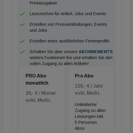
Printausgaben
und regionaler erneuerbarer Energieversorgung für
Wärme und Strom gedeckt werden soll.
Lesezeichen für Artikel, Jobs und Events
Erstellen von Pressemitteilungen, Events
Bisherige Systemlösungen greifen technologische
und Jobs
Entwicklungen auf und kombinieren sie
Erstellen eines ausführlichen Firmenprofils
gebäudeübergreifend, um Siedlungen und Quartiere
mit erneuerbarer Energie zu versorgen. Um diesen
Schalten Sie über unsere
ABONNEMENTS
weitere Funktionen frei und erhalten Sie den
Ansatz auch für Personen, die keine Expert:innen in
vollen Zugang zu allen Artikeln!
Energiefragen sind, verständlich und
PRO Abo
Pro Abo
nachvollziehbar zu machen, wurde das Planungstool
monatlich
plan4.energy entwickelt, das eine schnelle
120,- € / Jahr
Übersicht über sinnvolle Energiemaßnahmen in
20,- € / Monat
exkl. MwSt.
exkl. MwSt.
Plus-Energiequartieren gibt. Die intensive
Unlimitierter
Zusammenarbeit im Forschungsprojekt mit den
Zugang zu allen
Leistungen inkl.
beteiligten Industriepartnern, die ein Bündel an
5 Personen
Technologien aus allen Sektoren, Strom, Wärme
Abos