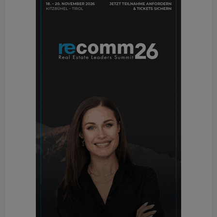
Unter der Leitung des AIT Austrian Institute of
Technology GmbH wurde das Projekt plan4.energy
von 2021 bis 2024 mit den Cancom, Energie
Kompass, Fronius International, Rabmer
Greentech, Renault Österreich, Siblik
Elektrotechnik und Siemens AG Österreich
erfolgreich umgesetzt. Das Projekt wurde im
Rahmen des Forschungsprogrammes
Innovationslabor „Stadt der Zukunft“ von der FFG
gefördert.