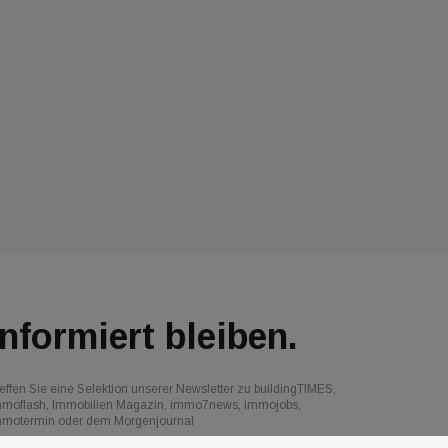
Informiert bleiben.
effen Sie eine Selektion unserer Newsletter zu buildingTIMES,
mmoflash, Immobilien Magazin, immo7news, immojobs,
mmotermin oder dem Morgenjournal