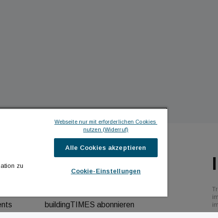
Webseite nur mit erforderlichen Cookies 
nutzen (Widerruf)
Alle Cookies akzeptieren
ILDINGTIMES
ICH MÖCHTE ...
ation zu
Cookie-Einstellungen
hrichten
Kontakt aufnehmen
Tr
bs
Werbeformate ansehen
i
ents
buildingTIMES abonnieren
i