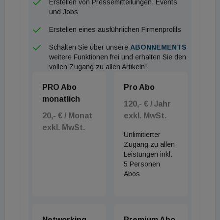
Erstellen von Pressemitteilungen, Events
und Jobs
Am 11.10.2022 von 10:00 Uhr bis 11:00 Uhr,
Erstellen eines ausführlichen Firmenprofils
weitere Infos gibt es
hier
Schalten Sie über unsere
ABONNEMENTS
weitere Funktionen frei und erhalten Sie den
vollen Zugang zu allen Artikeln!
PRO Abo
Pro Abo
monatlich
120,- € / Jahr
20,- € / Monat
exkl. MwSt.
exkl. MwSt.
Unlimitierter
Zugang zu allen
Leistungen inkl.
5 Personen
Abos
Networking
Premium Abo