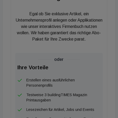
Was jedoch bedeutet dieser Paradigmenwechsel
Egal ob Sie exklusive Artikel, ein
für Baukultur und die Bauwirtschaft? Wie sehen
Unternehmensprofil anlegen oder Applikationen
neue Konzepte für Bestand und Neubau aus?
wie unser interaktives Firmenbuch nutzen
Diesen und weiteren wichtigen Fragen zu einer
wollen. Wir haben garantiert das richtige Abo-
nachhaltigen, lebenszyklusorientierten Architektur
Paket für Ihre Zwecke parat.
möchten Bluebeam und Nevaris, beides
Unternehmen der Build-Division in der Nemetschek
Group unter der Führung von Branchenexpertin
oder
Ruth Schiffmann, nachgehen. Den einstündigen
Ihre Vorteile
Online-Talk mit Christine Lemaitre,
Erstellen eines ausführlichen
geschäftsführender Vorstand der DGNB und
Personenprofils
Thomas Auer, Professor für Gebäudetechnologie
Testweise 3 buildingTIMES Magazin
und klimagerechtes Bauen an der TU München
Printausgaben
sowie Geschäftsleitung von Transsolar moderiert
Lesezeichen für Artikel, Jobs und Events
Tim Westphal, Baufachjournalist für Bausoftware,
BIM und digitale Planungsmethoden.