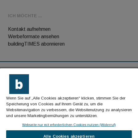
ICH MÖCHTE ...
Kontakt aufnehmen
Werbeformate ansehen
buildingTIMES abonnieren
RSS-Feed
Kontakt
Wenn Sie auf „Alle Cookies akzeptieren“ klicken, stimmen Sie der
Impressum
Speicherung von Cookies auf Ihrem Gerät zu, um die
Websitenavigation zu verbessern, die Websitenutzung zu analysieren
Datenschutz
und unsere Marketingbemühungen zu unterstützen.
AGB
Webseite nur mit erforderlichen Cookies nutzen (Widerruf)
Alle Cookies akzeptieren