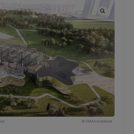
den
© DMAA Architects