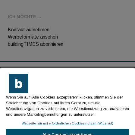
ICH MÖCHTE ...
Kontakt aufnehmen
Werbeformate ansehen
buildingTIMES abonnieren
RSS-Feed
Kontakt
Wenn Sie auf „Alle Cookies akzeptieren“ klicken, stimmen Sie der
Impressum
Speicherung von Cookies auf Ihrem Gerät zu, um die
Websitenavigation zu verbessern, die Websitenutzung zu analysieren
Datenschutz
und unsere Marketingbemühungen zu unterstützen.
AGB
Webseite nur mit erforderlichen Cookies nutzen (Widerruf)
Alle Cookies akzeptieren