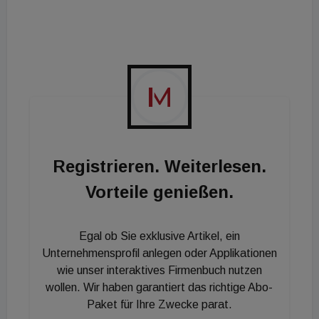
ausgezeichneten Wärmepumpe vampair gebaut
wurde, und der Schauraum mit allen Heizkesseln in
Funktion. Außerdem gab es die Möglichkeit, sich
ausführlich beraten zu lassen.
Registrieren. Weiterlesen.
Vorteile genießen.
Egal ob Sie exklusive Artikel, ein
Unternehmensprofil anlegen oder Applikationen
wie unser interaktives Firmenbuch nutzen
wollen. Wir haben garantiert das richtige Abo-
Paket für Ihre Zwecke parat.