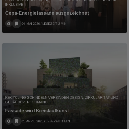
SANIERUNG ÜBER DIE HÜLLE. HEIZEN, KÜHLEN UND SPEICHERN
INKLUSIVE
Cepa-Energiefassade ausgezeichnet
04. MAI 2026
/ LESEZEIT 2 MIN
RECYCLING-SCHINDELN VERBINDEN DESIGN, ZIRKULARITÄT UND
GEBÄUDEPERFORMANCE
Fassade wird Kreislaufkunst
01. APRIL 2026
/ LESEZEIT 1 MIN