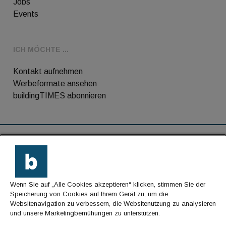
Jobs
Events
ICH MÖCHTE ...
Kontakt aufnehmen
Werbeformate ansehen
buildingTIMES abonnieren
RSS-Feed
Kontakt
Wenn Sie auf „Alle Cookies akzeptieren“ klicken, stimmen Sie der
Impressum
Speicherung von Cookies auf Ihrem Gerät zu, um die
Websitenavigation zu verbessern, die Websitenutzung zu analysieren
Datenschutz
und unsere Marketingbemühungen zu unterstützen.
AGB