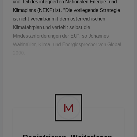
und Teil des integrierten Nationalen Energie- und
Klimaplans (NEKP) ist. "Die vorliegende Strategie
ist nicht vereinbar mit dem österreichischen
Klimafahrplan und verfehlt selbst die
Mindestanforderungen der EU", so Johannes
Wahlmüller, Klima- und Energiesprecher von Global
2000.
Die EU-Beschwerde ist ein erster Schritt in
Richtung Vertragsverletzungsverfahren und soll
erreichen, dass beim Klimaschutz EU-
Mindeststandards auch in Österreich Gültigkeit
bekommen.
Ein Kritikpunkt der Umweltorganisationen ist die
Annahme in Österreichs Renovierungsstrategie,
dass mit großen Mengen an grünem Gas der