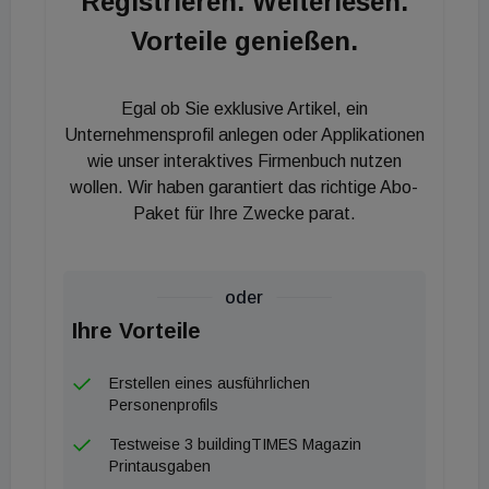
Registrieren. Weiterlesen.
Einsatz von Erdgas reduziert wird. Dieses Gas sei
Vorteile genießen.
aber nur auf dem Papier und nicht in der Realität
vorhanden, so die Umweltschützer.
Egal ob Sie exklusive Artikel, ein
Unternehmensprofil anlegen oder Applikationen
wie unser interaktives Firmenbuch nutzen
wollen. Wir haben garantiert das richtige Abo-
Paket für Ihre Zwecke parat.
oder
Ihre Vorteile
Erstellen eines ausführlichen
Personenprofils
Testweise 3 buildingTIMES Magazin
Printausgaben