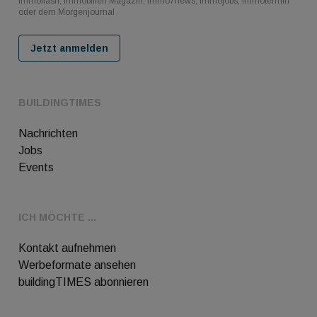
immoflash, Immobilien Magazin, immo7news, immojobs, immotermin
oder dem Morgenjournal
Jetzt anmelden
BUILDINGTIMES
Nachrichten
Jobs
Events
ICH MÖCHTE ...
Kontakt aufnehmen
Werbeformate ansehen
buildingTIMES abonnieren