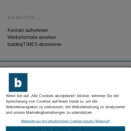
ICH MÖCHTE ...
Kontakt aufnehmen
Werbeformate ansehen
buildingTIMES abonnieren
RSS-Feed
Kontakt
Wenn Sie auf „Alle Cookies akzeptieren“ klicken, stimmen Sie der
Impressum
Speicherung von Cookies auf Ihrem Gerät zu, um die
Websitenavigation zu verbessern, die Websitenutzung zu analysieren
Datenschutz
und unsere Marketingbemühungen zu unterstützen.
AGB
Webseite nur mit erforderlichen Cookies nutzen (Widerruf)