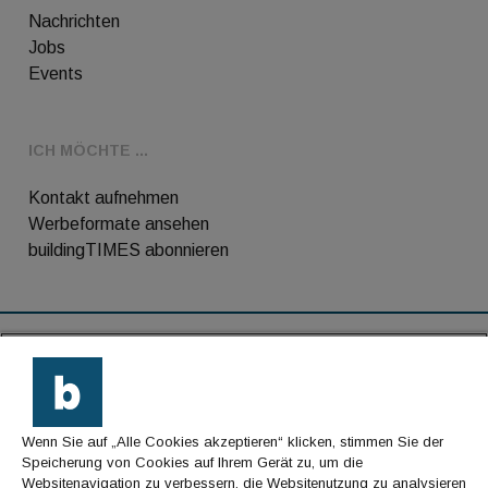
Nachrichten
Jobs
Events
ICH MÖCHTE ...
Kontakt aufnehmen
Werbeformate ansehen
buildingTIMES abonnieren
RSS-Feed
Kontakt
Wenn Sie auf „Alle Cookies akzeptieren“ klicken, stimmen Sie der
Impressum
Speicherung von Cookies auf Ihrem Gerät zu, um die
Websitenavigation zu verbessern, die Websitenutzung zu analysieren
Datenschutz