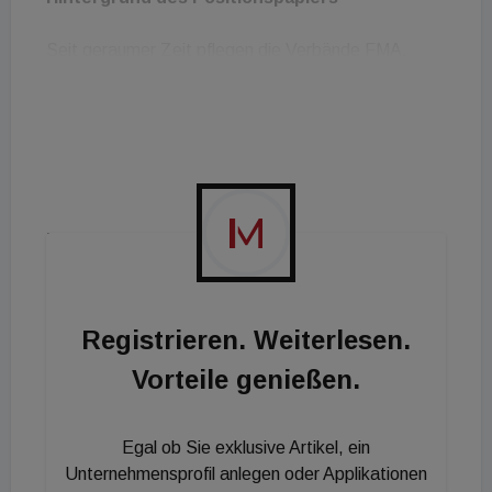
Seit geraumer Zeit pflegen die Verbände FMA,
RealFM und SVIT FM Schweiz einen intensiven
Wissensaustausch zu BIM und setzen sich darüber
hinaus in gemeinsamen Projekten aktiv mit den
Chancen wie auch dem Handlungsbedarf bei BIM
auseinander. Die Verbände streben die konstruktive
Weiterentwicklung der BIMMethode mit dem Fokus
der Nachhaltigkeit über den gesamten
Lebenszyklus einer
Immobilie an. Die resultierenden
Registrieren. Weiterlesen.
Prozessveränderungen sollen insbesondere genutzt
Vorteile genießen.
werden, um die Interessen des Betriebes bereits
während der Planungsphase optimal einbringen zu
Egal ob Sie exklusive Artikel, ein
können.
Unternehmensprofil anlegen oder Applikationen