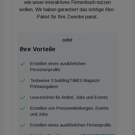
wie unser interaktives Firmenbuch nutzen
Mit BIM ist es nunmehr notwendig, auch die
wollen. Wir haben garantiert das richtige Abo-
Informationsanforderungen unter Berücksichtigung
Paket für Ihre Zwecke parat.
der Betreiber- und Nutzeranforderungen vorgängig
organisations- und projektspezifisch klar zu
definieren. Nur so kann sichergestellt werden, dass
oder
die gewünschten Informationen in der definierten
Ihre Vorteile
Tiefe und Qualität für den Betrieb vorhanden sind.
Erstellen eines ausführlichen
Das gesamte Positionspapier finden Sie
hier
.
Personenprofils
Testweise 3 buildingTIMES Magazin
Printausgaben
Lesezeichen für Artikel, Jobs und Events
Erstellen von Pressemitteilungen, Events
und Jobs
Erstellen eines ausführlichen Firmenprofils