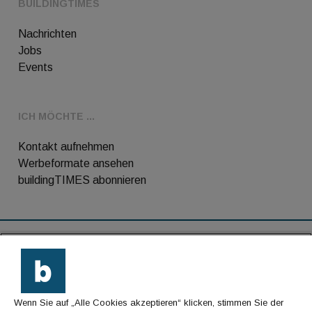
BUILDINGTIMES
Nachrichten
Jobs
Events
ICH MÖCHTE ...
Kontakt aufnehmen
Werbeformate ansehen
buildingTIMES abonnieren
RSS-Feed
Kontakt
Wenn Sie auf „Alle Cookies akzeptieren“ klicken, stimmen Sie der
Impressum