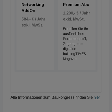
Neben den klassischen, arrivierten Unternehmen
Networking
Premium Abo
stellen auch heuer erstmalig Start-ups aus. Neben
AddOn
1.200,- € / Jahr
100 Ausstellern gibt es erstmals eine Start-up-
584,- € / Jahr
exkl. MwSt.
Area, wo Jungunternehmer Lösungen im
exkl. MwSt.
Erstellen Sie Ihr
Digitalisierungsbereich für die Baubranche
ausführliches
vorstellen.
Personenprofil,
Zugang zum
digitalen
Abendevent „Come Together“
buildingTIMES
Magazin
Der Abendevent findet heuer auf doppelte Fläche
statt, damit gibt es die Möglichkeit, nach dem
Abendessen in Buffetform auf einen Drink in die
Lounge Area mit DJ zu wechseln.
Alle Informationen zum Baukongress finden Sie
hier