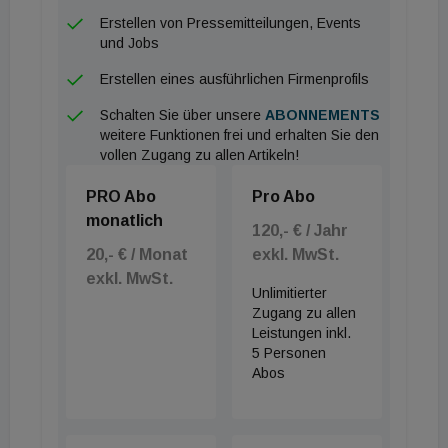
Erstellen von Pressemitteilungen, Events
Viele Themen im Vortragsprogramm des
und Jobs
Baukongress beschäftigen sich mit der CO2-
Erstellen eines ausführlichen Firmenprofils
Einsparung. Das ist auch notwendig, denn wenn
nicht die Baubranche, wer soll Ideen zu CO2-
Schalten Sie über unsere
ABONNEMENTS
weitere Funktionen frei und erhalten Sie den
Einsparung bringen, die sich wesentlich auswirken?
vollen Zugang zu allen Artikeln!
BIM-Service, Koop Award & Expo
PRO Abo
Pro Abo
monatlich
120,- € / Jahr
Peter Krammer, Geschäftsführer Swietelsky AG
20,- € / Monat
exkl. MwSt.
und Vorstandsvorsitzender der ÖBV, wird das
exkl. MwSt.
brandneue Service im Bereich BIM in der
Unlimitierter
Zugang zu allen
Eröffnungssession vorstellen.
Leistungen inkl.
Anlässlich des Kongresses wird auch der begehrte
5 Personen
Abos
Koop Award für Österreichs kooperativste Teams in
den Kategorien Infrastruktur- und Hochbau
verliehen.