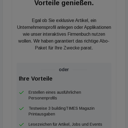
Vorteile genießen.
Bogen dabei von, wie eine nachhaltige Baustelle
gelingen kann, über das Merkmalservice,
Egal ob Sie exklusive Artikel, ein
langfristige Strategie des Bundes zum Ausbau des
Unternehmensprofil anlegen oder Applikationen
Bahnnetzes, Straßeninfrastrukturprojekte im
wie unser interaktives Firmenbuch nutzen
digitalen Wandel, bis hin zur international
wollen. Wir haben garantiert das richtige Abo-
industriellen Vorfertigung von Wohngebäuden.
Paket für Ihre Zwecke parat.
Maßgebende Vertreter aus den Bereichen
Projektentwicklung, Planung, öffentliche und private
Auftraggeber sowie Bau- und Baustoffindustrie
oder
berichten in 50 Vorträgen über neueste technische
Ihre Vorteile
Entwicklungstrends in der Nachhaltigkeit und
Erstellen eines ausführlichen
Digitalisierung, Projektvorschauen, Ausführungen
Personenprofils
und Planungen, sowohl für Verkehrsinfrastruktur, als
Testweise 3 buildingTIMES Magazin
auch für Hochbau in Österreich und International.
Printausgaben
Nachhaltigkeit
Lesezeichen für Artikel, Jobs und Events