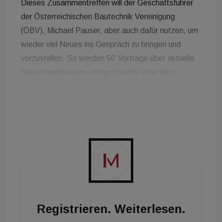
Dieses Zusammentreffen will der Geschäftsführer
der Österreichischen Bautechnik Vereinigung
(ÖBV), Michael Pauser, aber auch dafür nutzen, um
wieder viel Neues ins Gespräch zu bringen und
vorzustellen. So werden 50 Vorträge über aktuelle
Bautechnikthemen, immer bereits unter dem
Aspekt der Nachhaltigkeit beleuchtet. Die Expo ist
wieder ausverkauft und zusätzlich zu den 100
Ausstellern wird Start-ups eine Bühne gegeben, die
Lösungen für die gesamte Baubranche im Bereich
Digitalisierung präsentieren werden. Vorgestellt
wird ebenfalls ein brandneues Service im Bereich
BIM.
Vielfältige Vorträge
Registrieren. Weiterlesen.
Bei den interessanten Vorträgen spannt sich der