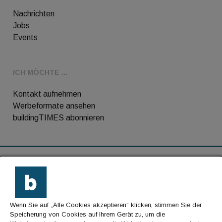
Nachrichten
Jobs
Events
ICH MÖCHTE ...
Kontakt aufnehmen
Werbeformate ansehen
buildingTIMES abonnieren
RSS-Feed
Kontakt
Wenn Sie auf „Alle Cookies akzeptieren“ klicken, stimmen Sie der
Impressum
Speicherung von Cookies auf Ihrem Gerät zu, um die