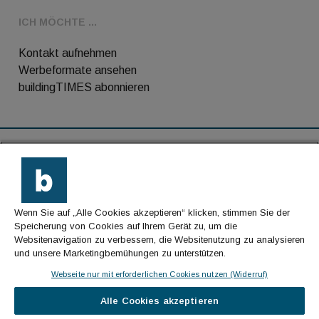
ICH MÖCHTE ...
Kontakt aufnehmen
Werbeformate ansehen
buildingTIMES abonnieren
RSS-Feed
Kontakt
Wenn Sie auf „Alle Cookies akzeptieren“ klicken, stimmen Sie der
Impressum
Speicherung von Cookies auf Ihrem Gerät zu, um die
Websitenavigation zu verbessern, die Websitenutzung zu analysieren
Datenschutz
und unsere Marketingbemühungen zu unterstützen.
AGB
Webseite nur mit erforderlichen Cookies nutzen (Widerruf)
Alle Cookies akzeptieren
© Cachalot Media House GmbH - Alle Rechte