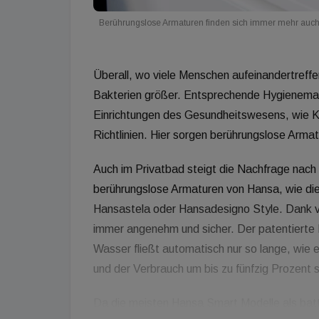
Berührungslose Armaturen finden sich immer mehr auch
Überall, wo viele Menschen aufeinandertreffe
Bakterien größer. Entsprechende Hygienemaß
Einrichtungen des Gesundheitswesens, wie 
Richtlinien. Hier sorgen berührungslose Arma
Auch im Privatbad steigt die Nachfrage nach i
berührungslose Armaturen von Hansa, wie die
Hansastela oder Hansadesigno Style. Dank v
immer angenehm und sicher. Der patentierte
Wasser fließt automatisch nur so lange, wie 
und der Verbrauch um bis zu fünfzig Prozent 
Da die meisten Hansa Smart Modelle als batte