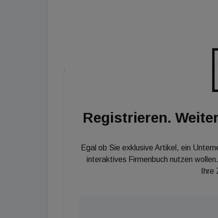
Stromanschluss nötig. Das Batteriegehäuse is
Batterien mit einer Lebensdauer können bei
Alle Smart Armaturen der neuen Generation l
Connect App steuern, einstellen und warten. 
Wassernachlaufzeit oder eine automatische 
unterschiedliche Kundenbedürfnisse angepas
Registrieren. Weiter
Egal ob Sie exklusive Artikel, ein Unter
interaktives Firmenbuch nutzen wollen.
Ihre