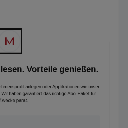
t leicht zugänglich und die handelsüblichen 6 V
 Bedarf ausgetauscht werden. Besonders praktisch:
assen sich via Bluetooth mit der kostenlosen Hansa
Funktionen, wie die Sensorempfindlichkeit, die
Hygienespülung, sind so im Handumdrehen an
st.
lesen. Vorteile genießen.
nehmensprofil anlegen oder Applikationen wie unser
 Wir haben garantiert das richtige Abo-Paket für
 Zwecke parat.