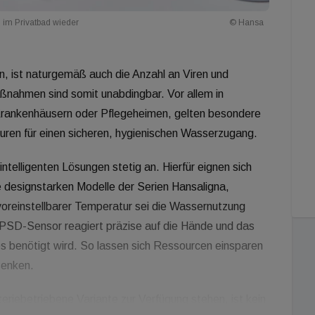
 im Privatbad wieder
© Hansa
n, ist naturgemäß auch die Anzahl an Viren und
nahmen sind somit unabdingbar. Vor allem in
Krankenhäusern oder Pflegeheimen, gelten besondere
turen für einen sicheren, hygienischen Wasserzugang.
ntelligenten Lösungen stetig an. Hierfür eignen sich
 designstarken Modelle der Serien Hansaligna,
oreinstellbarer Temperatur sei die Wassernutzung
 PSD-Sensor reagiert präzise auf die Hände und das
es benötigt wird. So lassen sich Ressourcen einsparen
senken.
riebetriebene Variante zur Verfügung stehen, ist kein