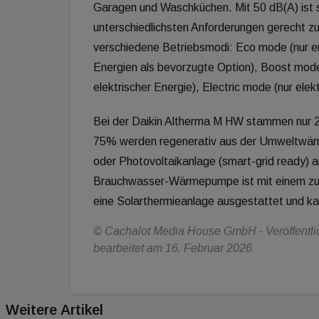
Garagen und Waschküchen. Mit 50 dB(A) ist s
unterschiedlichsten Anforderungen gerecht zu
verschiedene Betriebsmodi: Eco mode (nur e
Energien als bevorzugte Option), Boost mod
elektrischer Energie), Electric mode (nur ele
Bei der Daikin Altherma M HW stammen nur 
75% werden regenerativ aus der Umweltwär
oder Photovoltaikanlage (smart-grid ready)
Brauchwasser-Wärmepumpe ist mit einem zus
eine Solarthermieanlage ausgestattet und k
© Cachalot Media House GmbH - Veröffentlich
bearbeitet am 16. Februar 2026
Weitere Artikel