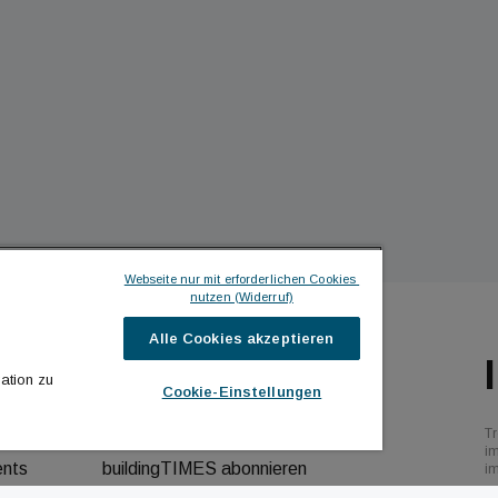
Webseite nur mit erforderlichen Cookies 
nutzen (Widerruf)
Alle Cookies akzeptieren
ILDINGTIMES
ICH MÖCHTE ...
ation zu
Cookie-Einstellungen
hrichten
Kontakt aufnehmen
Tr
bs
Werbeformate ansehen
i
ents
buildingTIMES abonnieren
i