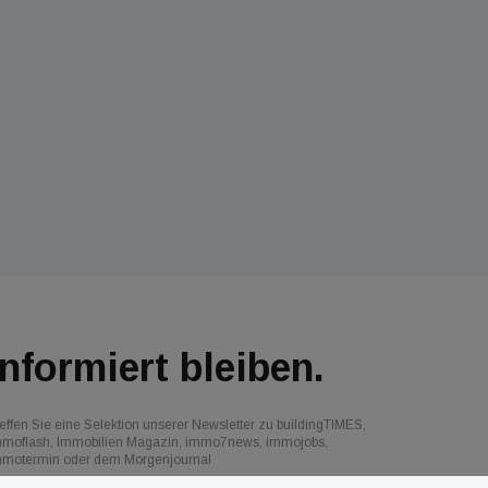
Informiert bleiben.
effen Sie eine Selektion unserer Newsletter zu buildingTIMES,
mmoflash, Immobilien Magazin, immo7news, immojobs,
mmotermin oder dem Morgenjournal