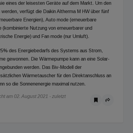
ie eines der leisesten Geräte auf dem Markt. Um den
 werden, verfügt die Daikin Altherma M HW über fünf
rneuerbare Energien), Auto mode (erneuerbare
e (kombinierte Nutzung von erneuerbarer und
ktrische Energie) und Fan mode (nur Umluft).
25% des Energiebedarfs des Systems aus Strom,
me gewonnen. Die Wärmepumpe kann an eine Solar-
 angebunden werden. Das Biv-Modell der
ätzlichen Wärmetauscher für den Direktanschluss an
ann so die Sonnenenergie maximal nutzen.
t am 02. August 2021 - zuletzt