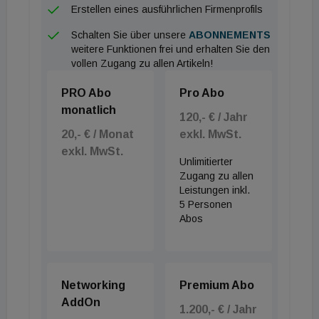
Erstellen eines ausführlichen Firmenprofils
Oberflächengestaltung verweist Axor, eine Marke
Schalten Sie über unsere
ABONNEMENTS
der Hansgrohe Group, auf FinishPlus-Varianten, die
weitere Funktionen frei und erhalten Sie den
von akzentuierenden Farbtönen bis zu
vollen Zugang zu allen Artikeln!
zurückhaltenden Kombinationen reichen. Zielgruppe
PRO Abo
Pro Abo
sind neben designaffinen Bauherren vor allem
monatlich
120,- € / Jahr
Innenarchitekten und Badplaner, die über
20,- € / Monat
exkl. MwSt.
unterschiedliche Räume hinweg ein konsistentes,
exkl. MwSt.
zugleich anpassungsfähiges Gestaltungskonzept
Unlimitierter
Zugang zu allen
umsetzen wollen.
Leistungen inkl.
5 Personen
Abos
Networking
Premium Abo
AddOn
1.200,- € / Jahr