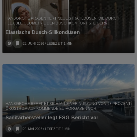
HANSGROHE PRÄSENTIERT NEUE STRAHLDÜSEN, DIE DURCH
FLEXIBLE GEOMETRIE DEN DUSCHKOMFORT STEIGERN.
Elastische Dusch-Silikondüsen
23. JUNI 2026
/ LESEZEIT 1 MIN
HANSGROHE BEREITET SICH MIT EINER NUTZUNG VON 98 PROZENT
ÖKOSTROM AUF KOMMENDE EU-VORGABEN VOR.
Sanitärhersteller legt ESG-Bericht vor
29. MAI 2026
/ LESEZEIT 1 MIN