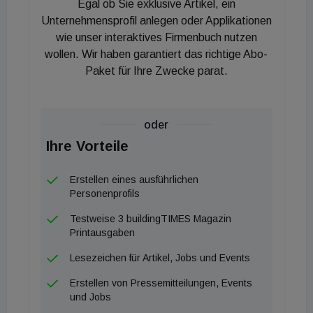
Egal ob Sie exklusive Artikel, ein
Unternehmensprofil anlegen oder Applikationen
Vorgesehen sind Einloch-, Dreiloch- sowie
wie unser interaktives Firmenbuch nutzen
wandmontierte und freistehende Lösungen,
wollen. Wir haben garantiert das richtige Abo-
darunter unterschiedlich hohe Einhebelarmaturen
Paket für Ihre Zwecke parat.
und wandmontierte Ausführungen mit variierenden
Auslauflängen. Im Wannenbereich nennt Axor unter
anderem eine freistehende Wannenarmatur sowie
oder
wandmontierte Wannenausläufe und Dreiloch-
Ihre Vorteile
Wannenarmaturen. Im Duschsegment umfasst die
Erstellen eines ausführlichen
Kollektion Unterputz- und Aufputz-Lösungen, Kopf-
Personenprofils
und Handbrausen, Brausesets sowie eine
Testweise 3 buildingTIMES Magazin
Portereinheit.
Printausgaben
Für die Steuerung sind Module für einen oder zwei
Lesezeichen für Artikel, Jobs und Events
Verbraucher vorgesehen, wodurch sich
Erstellen von Pressemitteilungen, Events
Anwendungen von der Einzeldusche bis zu
und Jobs
kombinierten Szenarien abbilden lassen. Für die