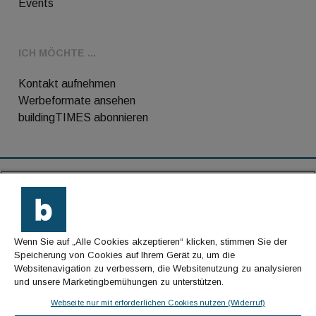
Events
ICH MÖCHTE ...
Kontakt aufnehmen
Werbeformate ansehen
buildingTIMES abonnieren
RSS-Feed
Kontakt
Wenn Sie auf „Alle Cookies akzeptieren“ klicken, stimmen Sie der
Impressum
Speicherung von Cookies auf Ihrem Gerät zu, um die
Websitenavigation zu verbessern, die Websitenutzung zu analysieren
Datenschutz
und unsere Marketingbemühungen zu unterstützen.
AGB
Webseite nur mit erforderlichen Cookies nutzen (Widerruf)