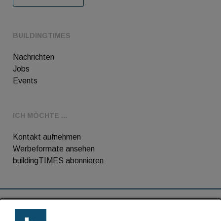
BUILDINGTIMES
Nachrichten
Jobs
Events
ICH MÖCHTE ...
Kontakt aufnehmen
Werbeformate ansehen
buildingTIMES abonnieren
RSS-Feed