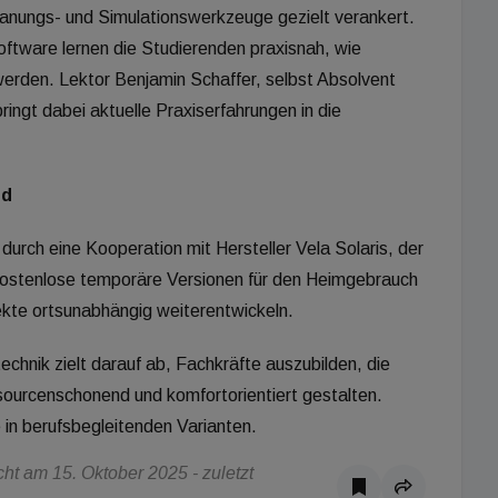
Planungs- und Simulationswerkzeuge gezielt verankert.
ftware lernen die Studierenden praxisnah, wie
erden. Lektor Benjamin Schaffer, selbst Absolvent
ingt dabei aktuelle Praxiserfahrungen in die
nd
urch eine Kooperation mit Hersteller Vela Solaris, der
ostenlose temporäre Versionen für den Heimgebrauch
jekte ortsunabhängig weiterentwickeln.
hnik zielt darauf ab, Fachkräfte auszubilden, die
sourcenschonend und komfortorientiert gestalten.
 in berufsbegleitenden Varianten.
t am 15. Oktober 2025 - zuletzt